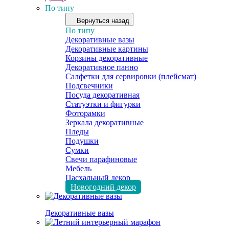
По типу
Вернуться назад
По типу
Декоративные вазы
Декоративные картины
Корзины декоративные
Декоративное панно
Салфетки для сервировки (плейсмат)
Подсвечники
Посуда декоративная
Статуэтки и фигурки
Фоторамки
Зеркала декоративные
Пледы
Подушки
Сумки
Свечи парафиновые
Мебель
Пасхальный декор
Новогодний декор
Декоративные вазы