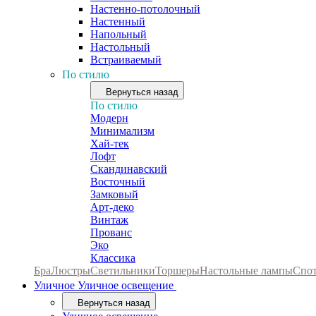
Настенно-потолочный
Настенный
Напольный
Настольный
Встраиваемый
По стилю
Вернуться назад
По стилю
Модерн
Минимализм
Хай-тек
Лофт
Скандинавский
Восточный
Замковый
Арт-деко
Винтаж
Прованс
Эко
Классика
Бра
Люстры
Светильники
Торшеры
Настольные лампы
Спо
Уличное
Уличное освещение
Вернуться назад