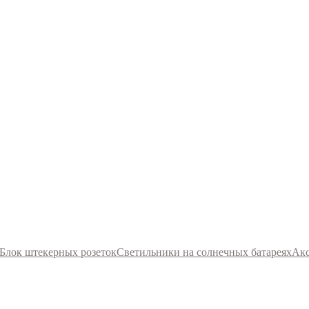
Блок штекерных розеток
Светильники на солнечных батареях
Акс