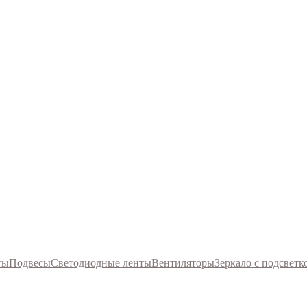
ты
Подвесы
Светодиодные ленты
Вентиляторы
Зеркало с подсветк