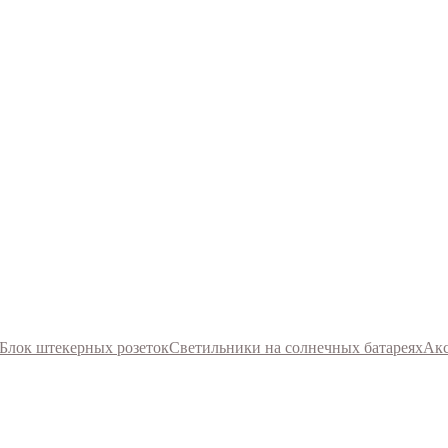
Блок штекерных розеток
Светильники на солнечных батареях
Акс