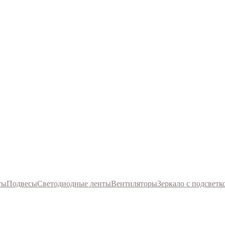
ты
Подвесы
Светодиодные ленты
Вентиляторы
Зеркало с подсветк