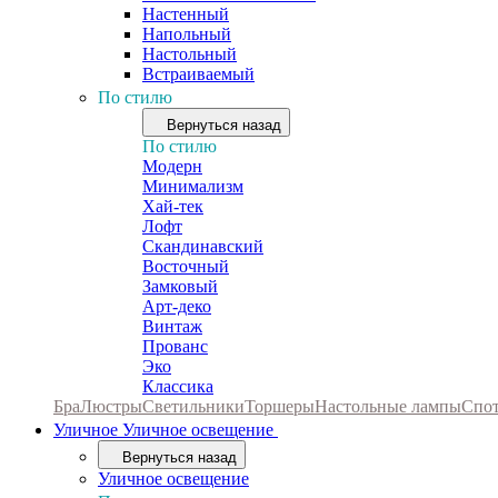
Настенный
Напольный
Настольный
Встраиваемый
По стилю
Вернуться назад
По стилю
Модерн
Минимализм
Хай-тек
Лофт
Скандинавский
Восточный
Замковый
Арт-деко
Винтаж
Прованс
Эко
Классика
Бра
Люстры
Светильники
Торшеры
Настольные лампы
Спо
Уличное
Уличное освещение
Вернуться назад
Уличное освещение