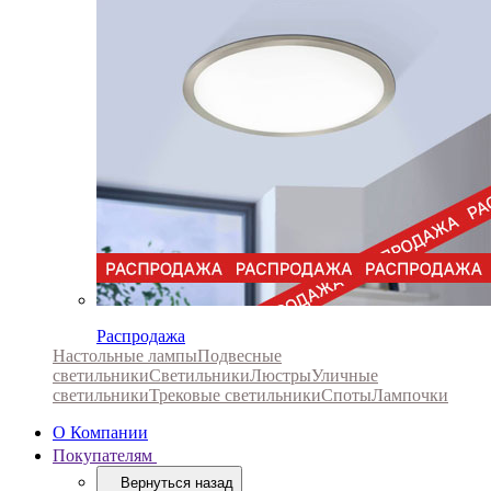
Распродажа
Настольные лампы
Подвесные
светильники
Светильники
Люстры
Уличные
светильники
Трековые светильники
Споты
Лампочки
О Компании
Покупателям
Вернуться назад