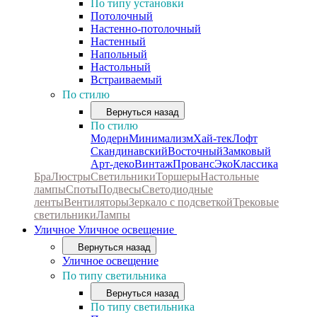
По типу установки
Потолочный
Настенно-потолочный
Настенный
Напольный
Настольный
Встраиваемый
По стилю
Вернуться назад
По стилю
Модерн
Минимализм
Хай-тек
Лофт
Скандинавский
Восточный
Замковый
Арт-деко
Винтаж
Прованс
Эко
Классика
Бра
Люстры
Светильники
Торшеры
Настольные
лампы
Споты
Подвесы
Светодиодные
ленты
Вентиляторы
Зеркало с подсветкой
Трековые
светильники
Лампы
Уличное
Уличное освещение
Вернуться назад
Уличное освещение
По типу светильника
Вернуться назад
По типу светильника