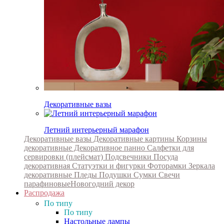
Декоративные вазы
Летний интерьерный марафон
Декоративные вазы
Декоративные картины
Корзины
декоративные
Декоративное панно
Салфетки для
сервировки (плейсмат)
Подсвечники
Посуда
декоративная
Статуэтки и фигурки
Фоторамки
Зеркала
декоративные
Пледы
Подушки
Сумки
Свечи
парафиновые
Новогодний декор
Распродажа
По типу
По типу
Настольные лампы