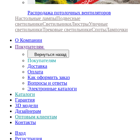
Распродажа потолочных вентиляторов
Настольные лампы
Подвесные
светильники
Светильники
Люстры
Уличные
светильники
Трековые светильники
Споты
Лампочки
О Компании
Покупателям
Вернуться назад
Покупателям
Доставка
Оплата
Как оформить заказ
Вопросы и ответы
Электронные каталоги
Каталоги
Гарантия
3D модели
Дизайнерам
Оптовым клиентам
Контакты
Вход
Регистрация