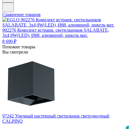
Сравнение товаров
902276
Комплект встраив. светильников SALABATE,
3х4,9W(LED), Ø88, алюминий, никель мат.
8 690 ₽
Похожие товары
Вы смотрели
97242
Уличный настенный светильник светодиодный
CALPINO
0