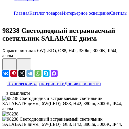
Главная
Каталог товаров
Интерьерное освещение
Светиль
98238
Светодиодный встраиваемый
светильник SALABATE димм.
Характеристики: 6W(LED), Ø88, H42, 380lm, 3000K, IP44,
алюм
Технические характеристики
Доставка и оплата
в комплекте