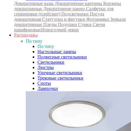
Декоративные вазы
Декоративные картины
Корзины
декоративные
Декоративное панно
Салфетки для
сервировки (плейсмат)
Подсвечники
Посуда
декоративная
Статуэтки и фигурки
Фоторамки
Зеркала
декоративные
Пледы
Подушки
Сумки
Свечи
парафиновые
Новогодний декор
Распродажа
По типу
По типу
Настольные лампы
Подвесные светильники
Светильники
Люстры
Уличные светильники
Трековые светильники
Споты
Лампочки