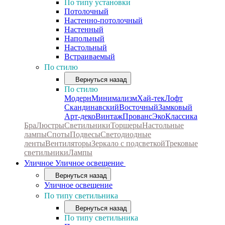
По типу установки
Потолочный
Настенно-потолочный
Настенный
Напольный
Настольный
Встраиваемый
По стилю
Вернуться назад
По стилю
Модерн
Минимализм
Хай-тек
Лофт
Скандинавский
Восточный
Замковый
Арт-деко
Винтаж
Прованс
Эко
Классика
Бра
Люстры
Светильники
Торшеры
Настольные
лампы
Споты
Подвесы
Светодиодные
ленты
Вентиляторы
Зеркало с подсветкой
Трековые
светильники
Лампы
Уличное
Уличное освещение
Вернуться назад
Уличное освещение
По типу светильника
Вернуться назад
По типу светильника