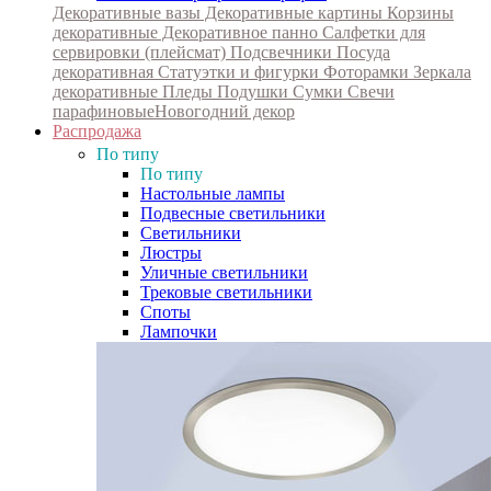
Декоративные вазы
Декоративные картины
Корзины
декоративные
Декоративное панно
Салфетки для
сервировки (плейсмат)
Подсвечники
Посуда
декоративная
Статуэтки и фигурки
Фоторамки
Зеркала
декоративные
Пледы
Подушки
Сумки
Свечи
парафиновые
Новогодний декор
Распродажа
По типу
По типу
Настольные лампы
Подвесные светильники
Светильники
Люстры
Уличные светильники
Трековые светильники
Споты
Лампочки