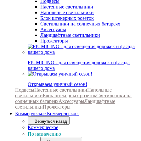
Подвесы
Настенные светильники
Напольные светильники
Блок штекерных розеток
Светильники на солнечных батареях
Аксессуары
Ландшафтные светильники
Прожекторы
FIUMICINO - для освещения дорожек и фасада
вашего дома
Открываем уличный сезон!
Подвесы
Настенные светильники
Напольные
светильники
Блок штекерных розеток
Светильники на
солнечных батареях
Аксессуары
Ландшафтные
светильники
Прожекторы
Коммерческое
Коммерческое
Вернуться назад
Коммерческое
По назначению