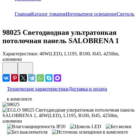
Главная
Каталог товаров
Интерьерное освещение
Светиль
98025
Светодиодная ультратонкая
потолочная панель SALOBRENA 1
Характеристики: 40W(LED), L1195, B100, H45, 4250lm,
алюмини
Технические характеристики
Доставка и оплата
в комплекте