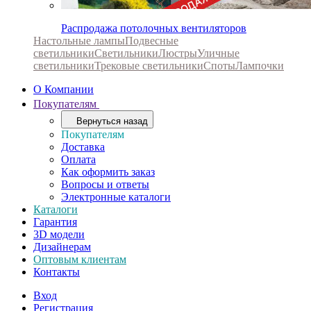
Распродажа потолочных вентиляторов
Настольные лампы
Подвесные
светильники
Светильники
Люстры
Уличные
светильники
Трековые светильники
Споты
Лампочки
О Компании
Покупателям
Вернуться назад
Покупателям
Доставка
Оплата
Как оформить заказ
Вопросы и ответы
Электронные каталоги
Каталоги
Гарантия
3D модели
Дизайнерам
Оптовым клиентам
Контакты
Вход
Регистрация