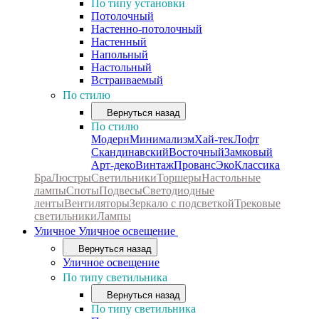
По типу установки
Потолочный
Настенно-потолочный
Настенный
Напольный
Настольный
Встраиваемый
По стилю
Вернуться назад
По стилю
Модерн
Минимализм
Хай-тек
Лофт
Скандинавский
Восточный
Замковый
Арт-деко
Винтаж
Прованс
Эко
Классика
Бра
Люстры
Светильники
Торшеры
Настольные
лампы
Споты
Подвесы
Светодиодные
ленты
Вентиляторы
Зеркало с подсветкой
Трековые
светильники
Лампы
Уличное
Уличное освещение
Вернуться назад
Уличное освещение
По типу светильника
Вернуться назад
По типу светильника