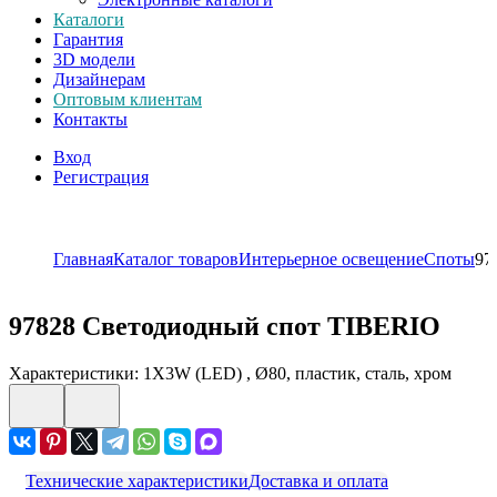
Каталоги
Гарантия
3D модели
Дизайнерам
Оптовым клиентам
Контакты
Вход
Регистрация
Главная
Каталог товаров
Интерьерное освещение
Споты
97
97828
Светодиодный спот TIBERIO
Характеристики: 1X3W (LED) , Ø80, пластик, сталь, хром
Технические характеристики
Доставка и оплата