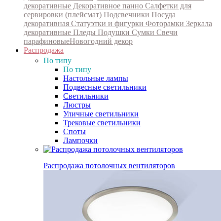
декоративные
Декоративное панно
Салфетки для
сервировки (плейсмат)
Подсвечники
Посуда
декоративная
Статуэтки и фигурки
Фоторамки
Зеркала
декоративные
Пледы
Подушки
Сумки
Свечи
парафиновые
Новогодний декор
Распродажа
По типу
По типу
Настольные лампы
Подвесные светильники
Светильники
Люстры
Уличные светильники
Трековые светильники
Споты
Лампочки
Распродажа потолочных вентиляторов