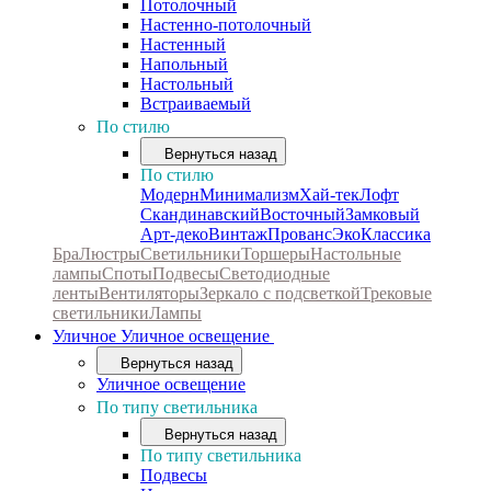
Потолочный
Настенно-потолочный
Настенный
Напольный
Настольный
Встраиваемый
По стилю
Вернуться назад
По стилю
Модерн
Минимализм
Хай-тек
Лофт
Скандинавский
Восточный
Замковый
Арт-деко
Винтаж
Прованс
Эко
Классика
Бра
Люстры
Светильники
Торшеры
Настольные
лампы
Споты
Подвесы
Светодиодные
ленты
Вентиляторы
Зеркало с подсветкой
Трековые
светильники
Лампы
Уличное
Уличное освещение
Вернуться назад
Уличное освещение
По типу светильника
Вернуться назад
По типу светильника
Подвесы