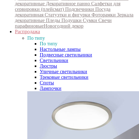
декоративные
Декоративное панно
Салфетки для
сервировки (плейсмат)
Подсвечники
Посуда
декоративная
Статуэтки и фигурки
Фоторамки
Зеркала
декоративные
Пледы
Подушки
Сумки
Свечи
парафиновые
Новогодний декор
Распродажа
По типу
По типу
Настольные лампы
Подвесные светильники
Светильники
Люстры
Уличные светильники
Трековые светильники
Споты
Лампочки