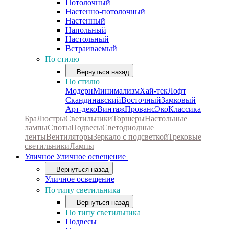
Потолочный
Настенно-потолочный
Настенный
Напольный
Настольный
Встраиваемый
По стилю
Вернуться назад
По стилю
Модерн
Минимализм
Хай-тек
Лофт
Скандинавский
Восточный
Замковый
Арт-деко
Винтаж
Прованс
Эко
Классика
Бра
Люстры
Светильники
Торшеры
Настольные
лампы
Споты
Подвесы
Светодиодные
ленты
Вентиляторы
Зеркало с подсветкой
Трековые
светильники
Лампы
Уличное
Уличное освещение
Вернуться назад
Уличное освещение
По типу светильника
Вернуться назад
По типу светильника
Подвесы