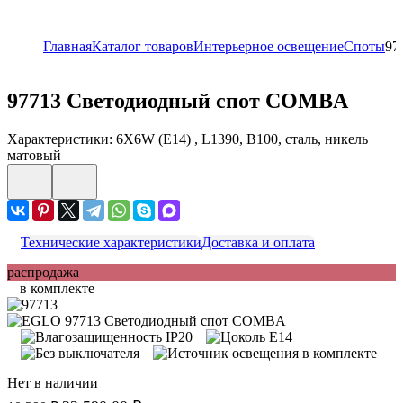
Главная
Каталог товаров
Интерьерное освещение
Споты
97
97713
Светодиодный спот СOMBA
Характеристики: 6X6W (E14) , L1390, B100, сталь, никель
матовый
Технические характеристики
Доставка и оплата
распродажа
в комплекте
Нет в наличии