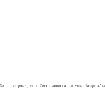
Блок штекерных розеток
Светильники на солнечных батареях
Акс