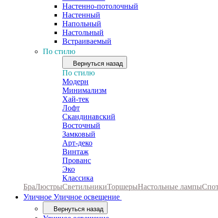
Настенно-потолочный
Настенный
Напольный
Настольный
Встраиваемый
По стилю
Вернуться назад
По стилю
Модерн
Минимализм
Хай-тек
Лофт
Скандинавский
Восточный
Замковый
Арт-деко
Винтаж
Прованс
Эко
Классика
Бра
Люстры
Светильники
Торшеры
Настольные лампы
Спо
Уличное
Уличное освещение
Вернуться назад