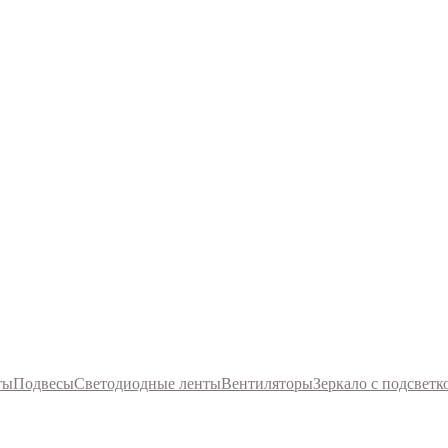
ты
Подвесы
Светодиодные ленты
Вентиляторы
Зеркало с подсветк