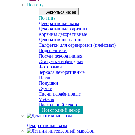
По типу
Вернуться назад
По типу
Декоративные вазы
Декоративные картины
Корзины декоративные
Декоративное панно
Салфетки для сервировки (плейсмат)
Подсвечники
Посуда декоративная
Статуэтки и фигурки
Фоторамки
Зеркала декоративные
Пледы
Подушки
Сумки
Свечи парафиновые
Мебель
Пасхальный декор
Новогодний декор
Декоративные вазы