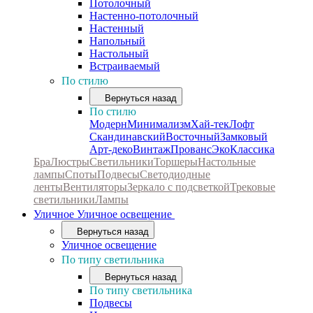
Потолочный
Настенно-потолочный
Настенный
Напольный
Настольный
Встраиваемый
По стилю
Вернуться назад
По стилю
Модерн
Минимализм
Хай-тек
Лофт
Скандинавский
Восточный
Замковый
Арт-деко
Винтаж
Прованс
Эко
Классика
Бра
Люстры
Светильники
Торшеры
Настольные
лампы
Споты
Подвесы
Светодиодные
ленты
Вентиляторы
Зеркало с подсветкой
Трековые
светильники
Лампы
Уличное
Уличное освещение
Вернуться назад
Уличное освещение
По типу светильника
Вернуться назад
По типу светильника
Подвесы