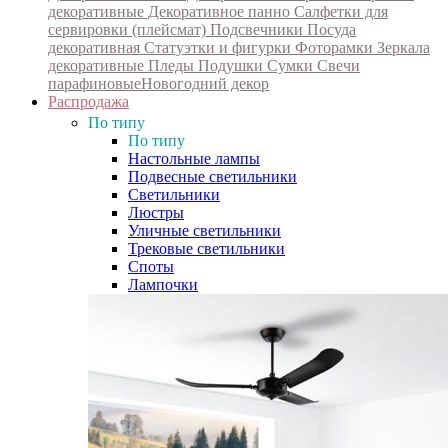
декоративные
Декоративное панно
Салфетки для
сервировки (плейсмат)
Подсвечники
Посуда
декоративная
Статуэтки и фигурки
Фоторамки
Зеркала
декоративные
Пледы
Подушки
Сумки
Свечи
парафиновые
Новогодний декор
Распродажа
По типу
По типу
Настольные лампы
Подвесные светильники
Светильники
Люстры
Уличные светильники
Трековые светильники
Споты
Лампочки