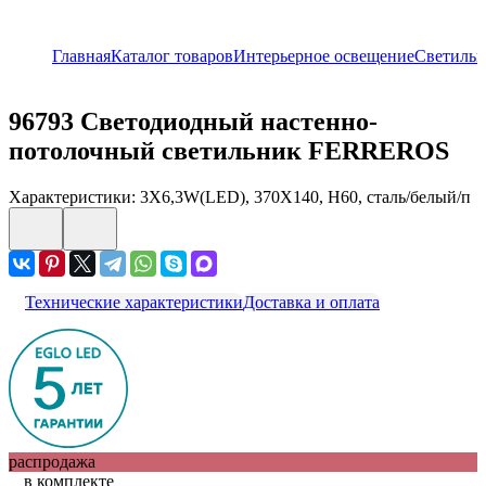
Главная
Каталог товаров
Интерьерное освещение
Светиль
96793
Светодиодный настенно-
потолочный светильник FERREROS
Характеристики: 3X6,3W(LED), 370X140, H60, сталь/белый/п
Технические характеристики
Доставка и оплата
распродажа
в комплекте