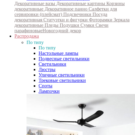
Декоративные вазы
Декоративные картины
Корзины
декоративные
Декоративное панно
Салфетки для
сервировки (плейсмат)
Подсвечники
Посуда
декоративная
Статуэтки и фигурки
Фоторамки
Зеркала
декоративные
Пледы
Подушки
Сумки
Свечи
парафиновые
Новогодний декор
Распродажа
По типу
По типу
Настольные лампы
Подвесные светильники
Светильники
Люстры
Уличные светильники
Трековые светильники
Споты
Лампочки