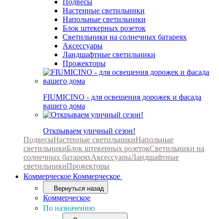
Подвесы
Настенные светильники
Напольные светильники
Блок штекерных розеток
Светильники на солнечных батареях
Аксессуары
Ландшафтные светильники
Прожекторы
FIUMICINO - для освещения дорожек и фасада
вашего дома
Открываем уличный сезон!
Подвесы
Настенные светильники
Напольные
светильники
Блок штекерных розеток
Светильники на
солнечных батареях
Аксессуары
Ландшафтные
светильники
Прожекторы
Коммерческое
Коммерческое
Вернуться назад
Коммерческое
По назначению