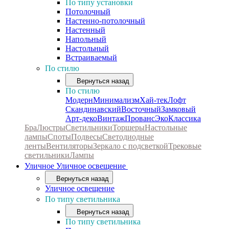
По типу установки
Потолочный
Настенно-потолочный
Настенный
Напольный
Настольный
Встраиваемый
По стилю
Вернуться назад
По стилю
Модерн
Минимализм
Хай-тек
Лофт
Скандинавский
Восточный
Замковый
Арт-деко
Винтаж
Прованс
Эко
Классика
Бра
Люстры
Светильники
Торшеры
Настольные
лампы
Споты
Подвесы
Светодиодные
ленты
Вентиляторы
Зеркало с подсветкой
Трековые
светильники
Лампы
Уличное
Уличное освещение
Вернуться назад
Уличное освещение
По типу светильника
Вернуться назад
По типу светильника