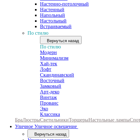
Настенно-потолочный
Настенный
Напольный
Настольный
Встраиваемый
По стилю
Вернуться назад
По стилю
Модерн
Минимализм
Хай-тек
Лофт
Скандинавский
Восточный
Замковый
Арт-деко
Винтаж
Прованс
Эко
Классика
Бра
Люстры
Светильники
Торшеры
Настольные лампы
Спо
Уличное
Уличное освещение
Вернуться назад