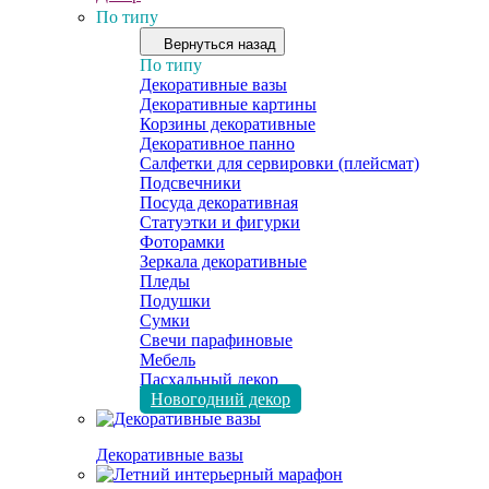
По типу
Вернуться назад
По типу
Декоративные вазы
Декоративные картины
Корзины декоративные
Декоративное панно
Салфетки для сервировки (плейсмат)
Подсвечники
Посуда декоративная
Статуэтки и фигурки
Фоторамки
Зеркала декоративные
Пледы
Подушки
Сумки
Свечи парафиновые
Мебель
Пасхальный декор
Новогодний декор
Декоративные вазы