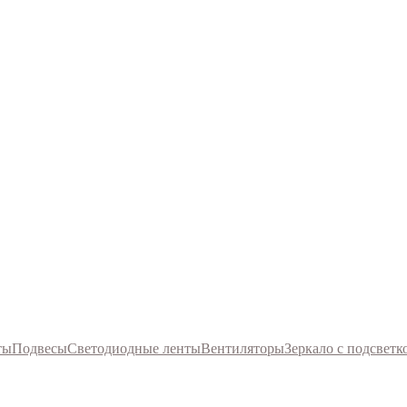
ты
Подвесы
Светодиодные ленты
Вентиляторы
Зеркало с подсветк