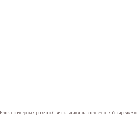
Блок штекерных розеток
Светильники на солнечных батареях
Акс