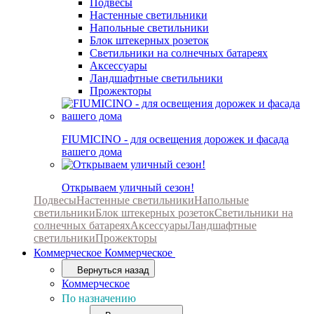
Подвесы
Настенные светильники
Напольные светильники
Блок штекерных розеток
Светильники на солнечных батареях
Аксессуары
Ландшафтные светильники
Прожекторы
FIUMICINO - для освещения дорожек и фасада
вашего дома
Открываем уличный сезон!
Подвесы
Настенные светильники
Напольные
светильники
Блок штекерных розеток
Светильники на
солнечных батареях
Аксессуары
Ландшафтные
светильники
Прожекторы
Коммерческое
Коммерческое
Вернуться назад
Коммерческое
По назначению