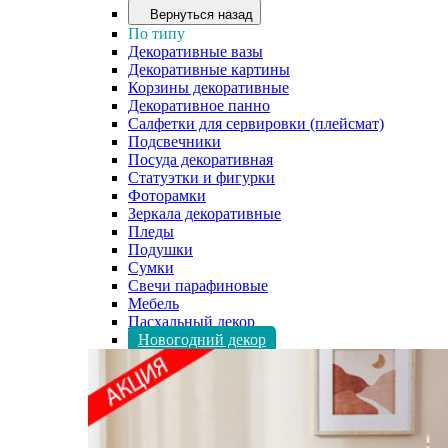
Вернуться назад
По типу
Декоративные вазы
Декоративные картины
Корзины декоративные
Декоративное панно
Салфетки для сервировки (плейсмат)
Подсвечники
Посуда декоративная
Статуэтки и фигурки
Фоторамки
Зеркала декоративные
Пледы
Подушки
Сумки
Свечи парафиновые
Мебель
Пасхальный декор
Новогодний декор