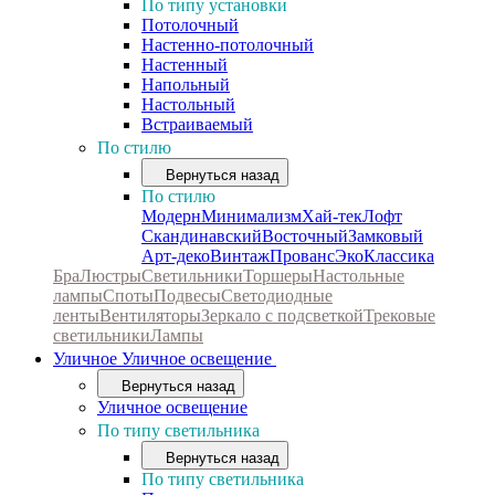
По типу установки
Потолочный
Настенно-потолочный
Настенный
Напольный
Настольный
Встраиваемый
По стилю
Вернуться назад
По стилю
Модерн
Минимализм
Хай-тек
Лофт
Скандинавский
Восточный
Замковый
Арт-деко
Винтаж
Прованс
Эко
Классика
Бра
Люстры
Светильники
Торшеры
Настольные
лампы
Споты
Подвесы
Светодиодные
ленты
Вентиляторы
Зеркало с подсветкой
Трековые
светильники
Лампы
Уличное
Уличное освещение
Вернуться назад
Уличное освещение
По типу светильника
Вернуться назад
По типу светильника