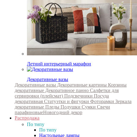
Летний интерьерный марафон
Декоративные вазы
Декоративные вазы
Декоративные картины
Корзины
декоративные
Декоративное панно
Салфетки для
сервировки (плейсмат)
Подсвечники
Посуда
декоративная
Статуэтки и фигурки
Фоторамки
Зеркала
декоративные
Пледы
Подушки
Сумки
Свечи
парафиновые
Новогодний декор
Распродажа
По типу
По типу
Настольные лампы