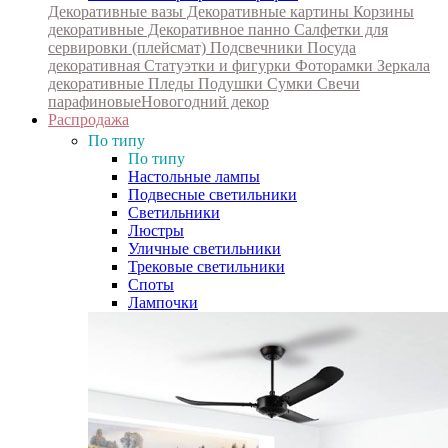
Декоративные вазы
Декоративные картины
Корзины
декоративные
Декоративное панно
Салфетки для
сервировки (плейсмат)
Подсвечники
Посуда
декоративная
Статуэтки и фигурки
Фоторамки
Зеркала
декоративные
Пледы
Подушки
Сумки
Свечи
парафиновые
Новогодний декор
Распродажа
По типу
По типу
Настольные лампы
Подвесные светильники
Светильники
Люстры
Уличные светильники
Трековые светильники
Споты
Лампочки