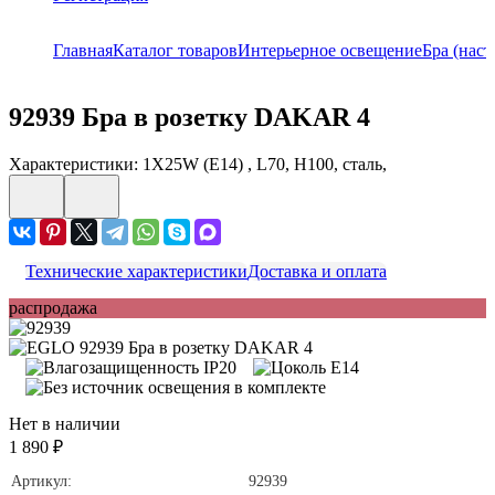
Главная
Каталог товаров
Интерьерное освещение
Бра (нас
92939
Бра в розетку DAKAR 4
Характеристики: 1X25W (E14) , L70, H100, сталь,
Технические характеристики
Доставка и оплата
распродажа
Нет в наличии
1 890 ₽
Артикул:
92939