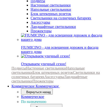
Подвесы
Настенные светильники
Напольные светильники
Блок штекерных розеток
Светильники на солнечных батареях
Аксессуары
Ландшафтные светильники
Прожекторы
FIUMICINO - для освещения дорожек и фасада
вашего дома
Открываем уличный сезон!
Подвесы
Настенные светильники
Напольные
светильники
Блок штекерных розеток
Светильники на
солнечных батареях
Аксессуары
Ландшафтные
светильники
Прожекторы
Коммерческое
Коммерческое
Вернуться назад
Коммерческое
По назначению