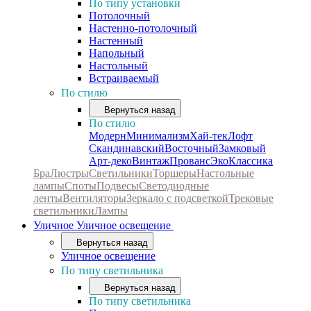
По типу установки
Потолочный
Настенно-потолочный
Настенный
Напольный
Настольный
Встраиваемый
По стилю
Вернуться назад
По стилю
Модерн
Минимализм
Хай-тек
Лофт
Скандинавский
Восточный
Замковый
Арт-деко
Винтаж
Прованс
Эко
Классика
Бра
Люстры
Светильники
Торшеры
Настольные
лампы
Споты
Подвесы
Светодиодные
ленты
Вентиляторы
Зеркало с подсветкой
Трековые
светильники
Лампы
Уличное
Уличное освещение
Вернуться назад
Уличное освещение
По типу светильника
Вернуться назад
По типу светильника