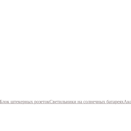
Блок штекерных розеток
Светильники на солнечных батареях
Акс