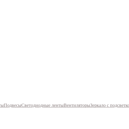
ты
Подвесы
Светодиодные ленты
Вентиляторы
Зеркало с подсветк