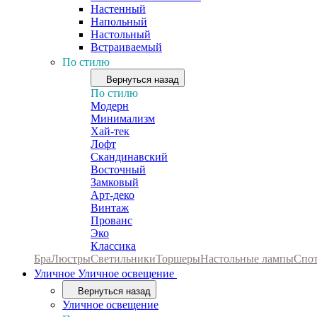
Настенный
Напольный
Настольный
Встраиваемый
По стилю
Вернуться назад
По стилю
Модерн
Минимализм
Хай-тек
Лофт
Скандинавский
Восточный
Замковый
Арт-деко
Винтаж
Прованс
Эко
Классика
Бра
Люстры
Светильники
Торшеры
Настольные лампы
Спо
Уличное
Уличное освещение
Вернуться назад
Уличное освещение