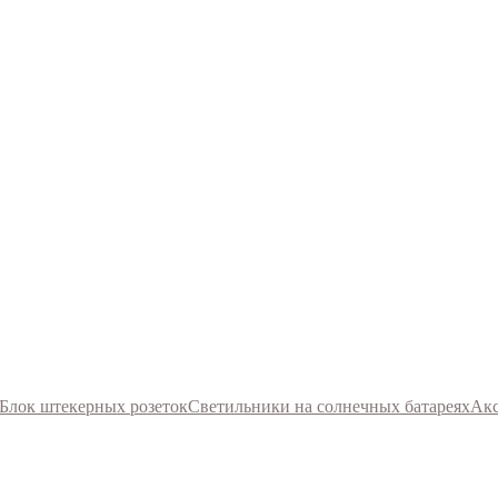
Блок штекерных розеток
Светильники на солнечных батареях
Акс