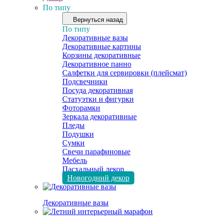
По типу
Вернуться назад
По типу
Декоративные вазы
Декоративные картины
Корзины декоративные
Декоративное панно
Салфетки для сервировки (плейсмат)
Подсвечники
Посуда декоративная
Статуэтки и фигурки
Фоторамки
Зеркала декоративные
Пледы
Подушки
Сумки
Свечи парафиновые
Мебель
Пасхальный декор
Новогодний декор
Декоративные вазы