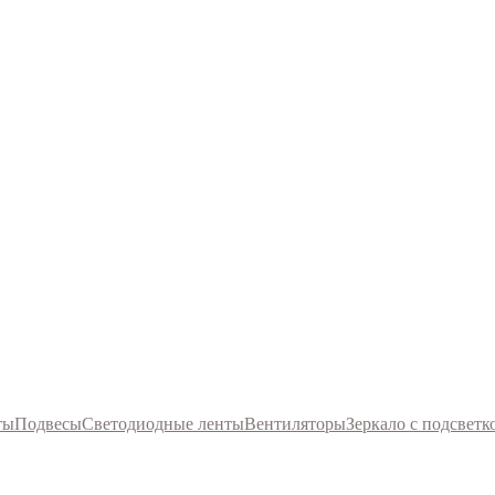
ты
Подвесы
Светодиодные ленты
Вентиляторы
Зеркало с подсветк