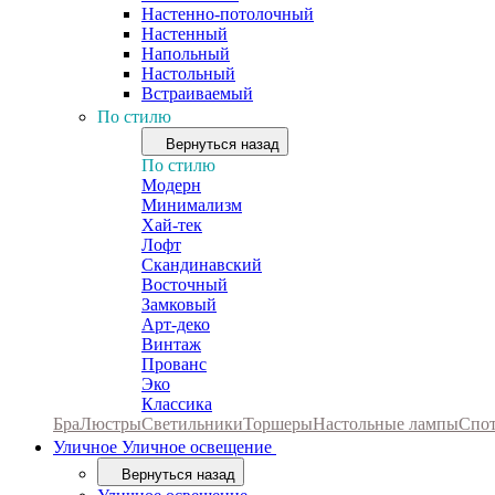
Настенно-потолочный
Настенный
Напольный
Настольный
Встраиваемый
По стилю
Вернуться назад
По стилю
Модерн
Минимализм
Хай-тек
Лофт
Скандинавский
Восточный
Замковый
Арт-деко
Винтаж
Прованс
Эко
Классика
Бра
Люстры
Светильники
Торшеры
Настольные лампы
Спо
Уличное
Уличное освещение
Вернуться назад