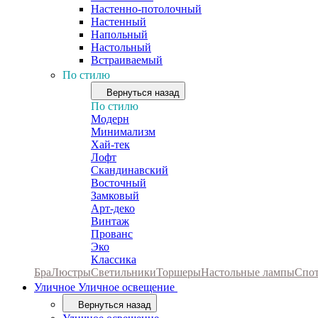
Настенно-потолочный
Настенный
Напольный
Настольный
Встраиваемый
По стилю
Вернуться назад
По стилю
Модерн
Минимализм
Хай-тек
Лофт
Скандинавский
Восточный
Замковый
Арт-деко
Винтаж
Прованс
Эко
Классика
Бра
Люстры
Светильники
Торшеры
Настольные лампы
Спо
Уличное
Уличное освещение
Вернуться назад