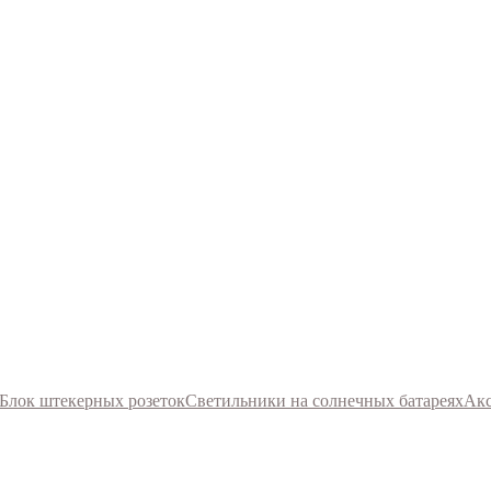
Блок штекерных розеток
Светильники на солнечных батареях
Акс