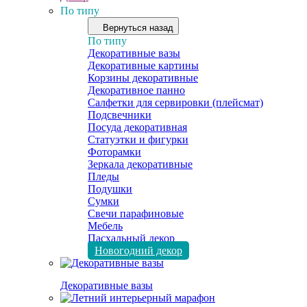
По типу
Вернуться назад
По типу
Декоративные вазы
Декоративные картины
Корзины декоративные
Декоративное панно
Салфетки для сервировки (плейсмат)
Подсвечники
Посуда декоративная
Статуэтки и фигурки
Фоторамки
Зеркала декоративные
Пледы
Подушки
Сумки
Свечи парафиновые
Мебель
Пасхальный декор
Новогодний декор
Декоративные вазы