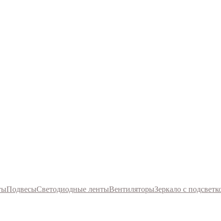
ты
Подвесы
Светодиодные ленты
Вентиляторы
Зеркало с подсветк