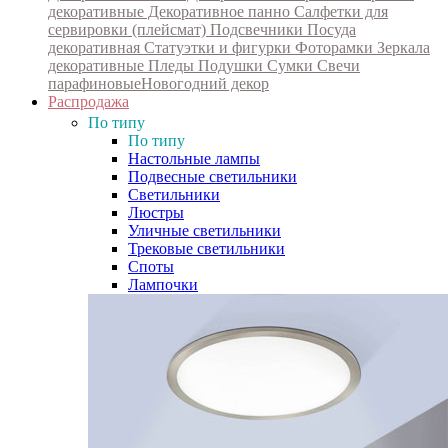
декоративные
Декоративное панно
Салфетки для
сервировки (плейсмат)
Подсвечники
Посуда
декоративная
Статуэтки и фигурки
Фоторамки
Зеркала
декоративные
Пледы
Подушки
Сумки
Свечи
парафиновые
Новогодний декор
Распродажа
По типу
По типу
Настольные лампы
Подвесные светильники
Светильники
Люстры
Уличные светильники
Трековые светильники
Споты
Лампочки