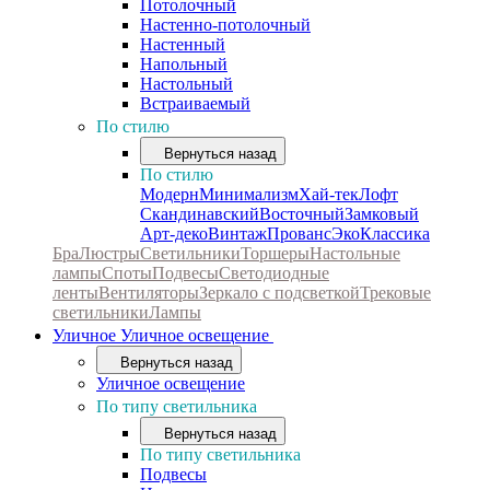
Потолочный
Настенно-потолочный
Настенный
Напольный
Настольный
Встраиваемый
По стилю
Вернуться назад
По стилю
Модерн
Минимализм
Хай-тек
Лофт
Скандинавский
Восточный
Замковый
Арт-деко
Винтаж
Прованс
Эко
Классика
Бра
Люстры
Светильники
Торшеры
Настольные
лампы
Споты
Подвесы
Светодиодные
ленты
Вентиляторы
Зеркало с подсветкой
Трековые
светильники
Лампы
Уличное
Уличное освещение
Вернуться назад
Уличное освещение
По типу светильника
Вернуться назад
По типу светильника
Подвесы