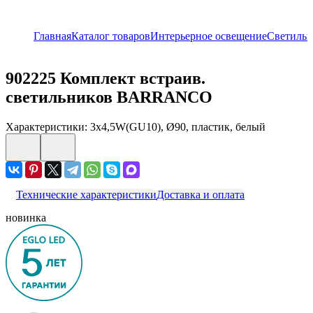
Главная
Каталог товаров
Интерьерное освещение
Светиль
902225
Комплект встраив.
светильников BARRANCO
Характеристики: 3х4,5W(GU10), Ø90, пластик, белый
Технические характеристики
Доставка и оплата
новинка