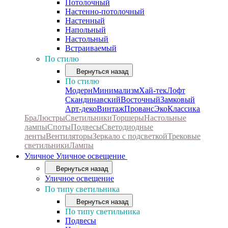
Потолочный
Настенно-потолочный
Настенный
Напольный
Настольный
Встраиваемый
По стилю
Вернуться назад
По стилю
Модерн
Минимализм
Хай-тек
Лофт
Скандинавский
Восточный
Замковый
Арт-деко
Винтаж
Прованс
Эко
Классика
Бра
Люстры
Светильники
Торшеры
Настольные
лампы
Споты
Подвесы
Светодиодные
ленты
Вентиляторы
Зеркало с подсветкой
Трековые
светильники
Лампы
Уличное
Уличное освещение
Вернуться назад
Уличное освещение
По типу светильника
Вернуться назад
По типу светильника
Подвесы