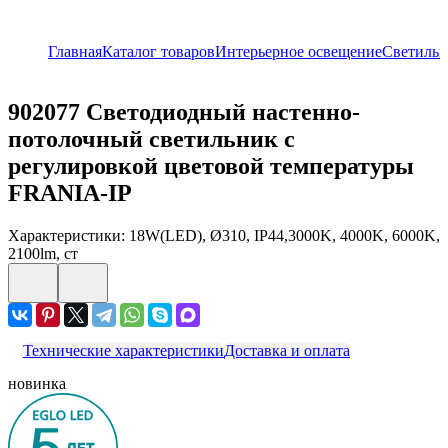
Главная
Каталог товаров
Интерьерное освещение
Светиль
902077
Светодиодный настенно-
потолочный светильник с
регулировкой цветовой температуры
FRANIA-IP
Характеристики: 18W(LED), Ø310, IP44,3000K, 4000K, 6000K,
2100lm, ст
Технические характеристики
Доставка и оплата
новинка