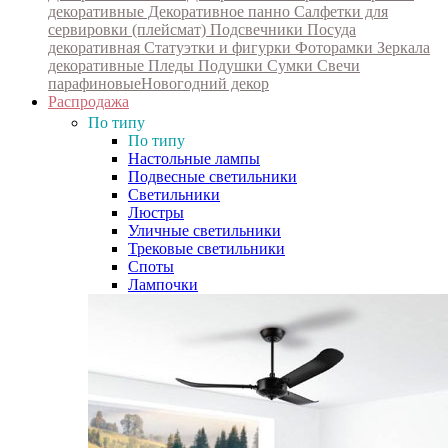
декоративные
Декоративное панно
Салфетки для
сервировки (плейсмат)
Подсвечники
Посуда
декоративная
Статуэтки и фигурки
Фоторамки
Зеркала
декоративные
Пледы
Подушки
Сумки
Свечи
парафиновые
Новогодний декор
Распродажа
По типу
По типу
Настольные лампы
Подвесные светильники
Светильники
Люстры
Уличные светильники
Трековые светильники
Споты
Лампочки