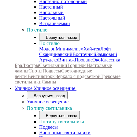
Настенно-потолочный
Настенный
Напольный
Настольный
Встраиваемый
По стилю
Вернуться назад
По стилю
Модерн
Минимализм
Хай-тек
Лофт
Скандинавский
Восточный
Замковый
Арт-деко
Винтаж
Прованс
Эко
Классика
Бра
Люстры
Светильники
Торшеры
Настольные
лампы
Споты
Подвесы
Светодиодные
ленты
Вентиляторы
Зеркало с подсветкой
Трековые
светильники
Лампы
Уличное
Уличное освещение
Вернуться назад
Уличное освещение
По типу светильника
Вернуться назад
По типу светильника
Подвесы
Настенные светильники