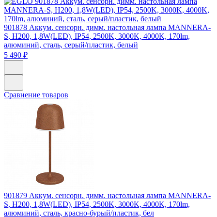
901878
Аккум. сенсорн. димм. настольная лампа MANNERA-
S, H200, 1,8W(LED), IP54, 2500K, 3000K, 4000K, 170lm,
алюминий, сталь, серый/пластик, белый
5 490 ₽
Сравнение товаров
901879
Аккум. сенсорн. димм. настольная лампа MANNERA-
S, H200, 1,8W(LED), IP54, 2500K, 3000K, 4000K, 170lm,
алюминий, сталь, красно-бурый/пластик, бел