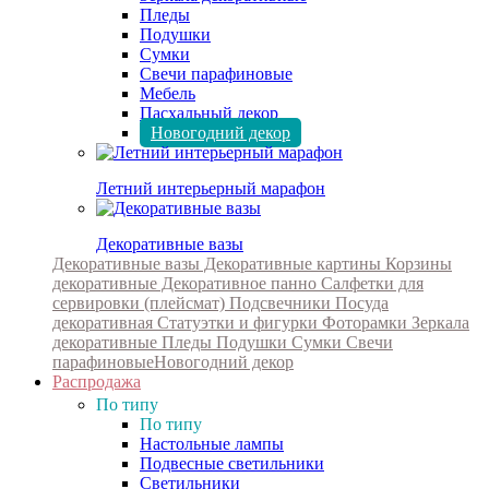
Пледы
Подушки
Сумки
Свечи парафиновые
Мебель
Пасхальный декор
Новогодний декор
Летний интерьерный марафон
Декоративные вазы
Декоративные вазы
Декоративные картины
Корзины
декоративные
Декоративное панно
Салфетки для
сервировки (плейсмат)
Подсвечники
Посуда
декоративная
Статуэтки и фигурки
Фоторамки
Зеркала
декоративные
Пледы
Подушки
Сумки
Свечи
парафиновые
Новогодний декор
Распродажа
По типу
По типу
Настольные лампы
Подвесные светильники
Светильники