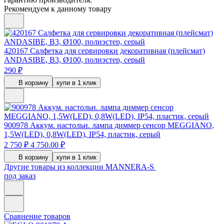
Рекомендуем к данному товару
420167
Салфетка для сервировки декоративная (плейсмат)
ANDASIBE, B3, Ø100, полиэстер, серый
290 ₽
В корзину
купи в 1 клик
900978
Аккум. настольн. лампа диммер сенсор MEGGIANO,
1,5W(LED), 0,8W(LED), IP54, пластик, серый
2 750 ₽
4 750.00 ₽
В корзину
купи в 1 клик
Другие товары из коллекции MANNERA-S
под заказ
Сравнение товаров