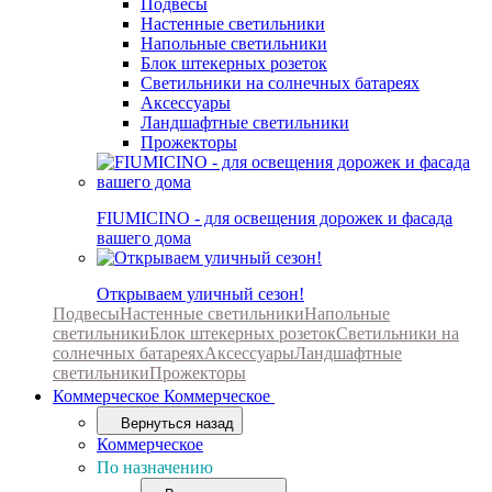
Подвесы
Настенные светильники
Напольные светильники
Блок штекерных розеток
Светильники на солнечных батареях
Аксессуары
Ландшафтные светильники
Прожекторы
FIUMICINO - для освещения дорожек и фасада
вашего дома
Открываем уличный сезон!
Подвесы
Настенные светильники
Напольные
светильники
Блок штекерных розеток
Светильники на
солнечных батареях
Аксессуары
Ландшафтные
светильники
Прожекторы
Коммерческое
Коммерческое
Вернуться назад
Коммерческое
По назначению