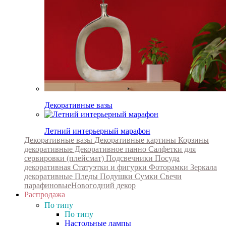
Декоративные вазы
Летний интерьерный марафон
Декоративные вазы
Декоративные картины
Корзины
декоративные
Декоративное панно
Салфетки для
сервировки (плейсмат)
Подсвечники
Посуда
декоративная
Статуэтки и фигурки
Фоторамки
Зеркала
декоративные
Пледы
Подушки
Сумки
Свечи
парафиновые
Новогодний декор
Распродажа
По типу
По типу
Настольные лампы