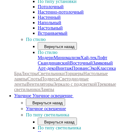
По типу установки
Потолочный
Настенно-потолочный
Настенный
Напольный
Настольный
Встраиваемый
По стилю
Вернуться назад
По стилю
Модерн
Минимализм
Хай-тек
Лофт
Скандинавский
Восточный
Замковый
Арт-деко
Винтаж
Прованс
Эко
Классика
Бра
Люстры
Светильники
Торшеры
Настольные
лампы
Споты
Подвесы
Светодиодные
ленты
Вентиляторы
Зеркало с подсветкой
Трековые
светильники
Лампы
Уличное
Уличное освещение
Вернуться назад
Уличное освещение
По типу светильника
Вернуться назад
По типу светильника