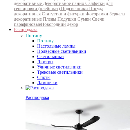
декоративные
Декоративное панно
Салфетки для
сервировки (плейсмат)
Подсвечники
Посуда
декоративная
Статуэтки и фигурки
Фоторамки
Зеркала
декоративные
Пледы
Подушки
Сумки
Свечи
парафиновые
Новогодний декор
Распродажа
По типу
По типу
Настольные лампы
Подвесные светильники
Светильники
Люстры
Уличные светильники
Трековые светильники
Споты
Лампочки
Распродажа