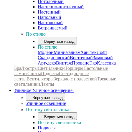
Потолочный
Настенно-потолочный
Настенный
Напольный
Настольный
Встраиваемый
По стилю
Вернуться назад
По стилю
Модерн
Минимализм
Хай-тек
Лофт
Скандинавский
Восточный
Замковый
Арт-деко
Винтаж
Прованс
Эко
Классика
Бра
Люстры
Светильники
Торшеры
Настольные
лампы
Споты
Подвесы
Светодиодные
ленты
Вентиляторы
Зеркало с подсветкой
Трековые
светильники
Лампы
Уличное
Уличное освещение
Вернуться назад
Уличное освещение
По типу светильника
Вернуться назад
По типу светильника
Подвесы