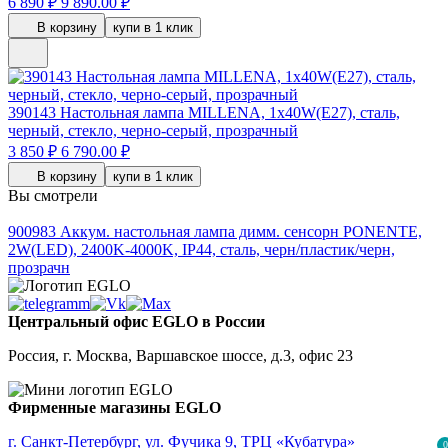
6 890 ₽
9 890.00 ₽
В корзину
купи в 1 клик
390143
Настольная лампа MILLENA, 1x40W(E27), сталь,
черный, стекло, черно-серый, прозрачный
3 850 ₽
6 790.00 ₽
В корзину
купи в 1 клик
Вы смотрели
900983
Аккум. настольная лампа димм. сенсорн PONENTE,
2W(LED), 2400K-4000K, IP44, сталь, черн/пластик/черн,
прозрачн
Центральный офис EGLO в России
Россия, г. Москва, Варшавское шоссе, д.3, офис 23
Фирменные магазины EGLO
г. Санкт-Петербург, ул. Фучика 9, ТРЦ «Кубатура»
0