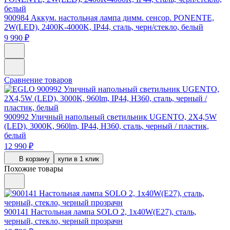
900984
Аккум. настольная лампа димм. сенсор. PONENTE,
2W(LED), 2400K-4000K, IP44, сталь, черн/стекло, белый
9 990 ₽
Сравнение товаров
900992
Уличный напольный светильник UGENTO, 2X4,5W
(LED), 3000K, 960lm, IP44, H360, сталь, черный / пластик,
белый
12 990 ₽
В корзину
купи в 1 клик
Похожие товары
900141
Настольная лампа SOLO 2, 1x40W(E27), сталь,
черный, стекло, черный прозрачн