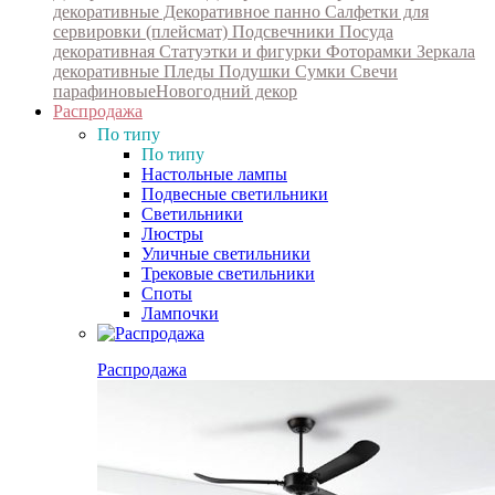
декоративные
Декоративное панно
Салфетки для
сервировки (плейсмат)
Подсвечники
Посуда
декоративная
Статуэтки и фигурки
Фоторамки
Зеркала
декоративные
Пледы
Подушки
Сумки
Свечи
парафиновые
Новогодний декор
Распродажа
По типу
По типу
Настольные лампы
Подвесные светильники
Светильники
Люстры
Уличные светильники
Трековые светильники
Споты
Лампочки
Распродажа