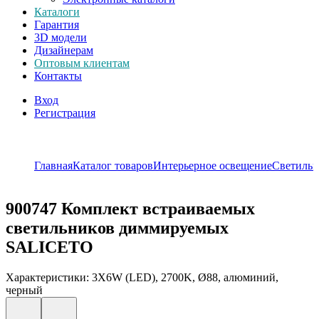
Каталоги
Гарантия
3D модели
Дизайнерам
Оптовым клиентам
Контакты
Вход
Регистрация
Главная
Каталог товаров
Интерьерное освещение
Светиль
900747
Комплект встраиваемых
светильников диммируемых
SALICETO
Характеристики: 3X6W (LED), 2700K, Ø88, алюминий,
черный