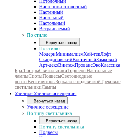
Потолочный
Настенно-потолочный
Настенный
Напольный
Настольный
Встраиваемый
По стилю
Вернуться назад
По стилю
Модерн
Минимализм
Хай-тек
Лофт
Скандинавский
Восточный
Замковый
Арт-деко
Винтаж
Прованс
Эко
Классика
Бра
Люстры
Светильники
Торшеры
Настольные
лампы
Споты
Подвесы
Светодиодные
ленты
Вентиляторы
Зеркало с подсветкой
Трековые
светильники
Лампы
Уличное
Уличное освещение
Вернуться назад
Уличное освещение
По типу светильника
Вернуться назад
По типу светильника
Подвесы