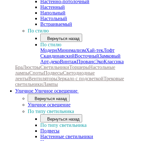
Настенно-потолочный
Настенный
Напольный
Настольный
Встраиваемый
По стилю
Вернуться назад
По стилю
Модерн
Минимализм
Хай-тек
Лофт
Скандинавский
Восточный
Замковый
Арт-деко
Винтаж
Прованс
Эко
Классика
Бра
Люстры
Светильники
Торшеры
Настольные
лампы
Споты
Подвесы
Светодиодные
ленты
Вентиляторы
Зеркало с подсветкой
Трековые
светильники
Лампы
Уличное
Уличное освещение
Вернуться назад
Уличное освещение
По типу светильника
Вернуться назад
По типу светильника
Подвесы
Настенные светильники