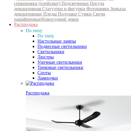
сервировки (плейсмат)
Подсвечники
Посуда
декоративная
Статуэтки и фигурки
Фоторамки
Зеркала
декоративные
Пледы
Подушки
Сумки
Свечи
парафиновые
Новогодний декор
Распродажа
По типу
По типу
Настольные лампы
Подвесные светильники
Светильники
Люстры
Уличные светильники
Трековые светильники
Споты
Лампочки
Распродажа