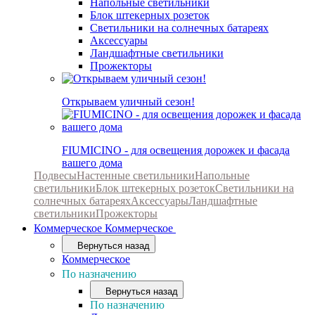
Напольные светильники
Блок штекерных розеток
Светильники на солнечных батареях
Аксессуары
Ландшафтные светильники
Прожекторы
Открываем уличный сезон!
FIUMICINO - для освещения дорожек и фасада
вашего дома
Подвесы
Настенные светильники
Напольные
светильники
Блок штекерных розеток
Светильники на
солнечных батареях
Аксессуары
Ландшафтные
светильники
Прожекторы
Коммерческое
Коммерческое
Вернуться назад
Коммерческое
По назначению
Вернуться назад
По назначению