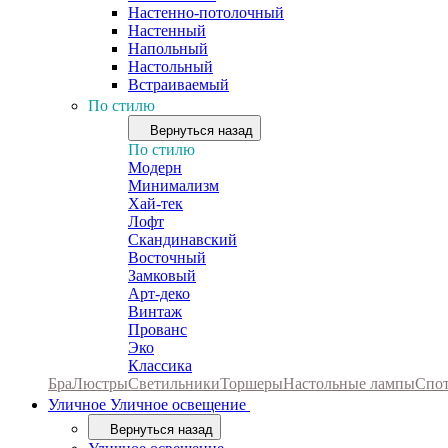
Настенно-потолочный
Настенный
Напольный
Настольный
Встраиваемый
По стилю
Вернуться назад
По стилю
Модерн
Минимализм
Хай-тек
Лофт
Скандинавский
Восточный
Замковый
Арт-деко
Винтаж
Прованс
Эко
Классика
Бра
Люстры
Светильники
Торшеры
Настольные лампы
Спо
Уличное
Уличное освещение
Вернуться назад