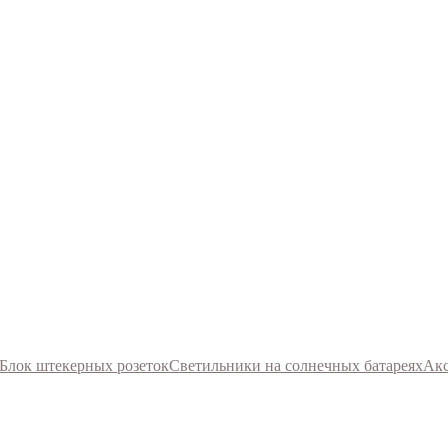
Блок штекерных розеток
Светильники на солнечных батареях
Акс