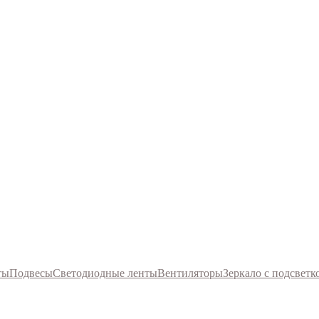
ты
Подвесы
Светодиодные ленты
Вентиляторы
Зеркало с подсветк