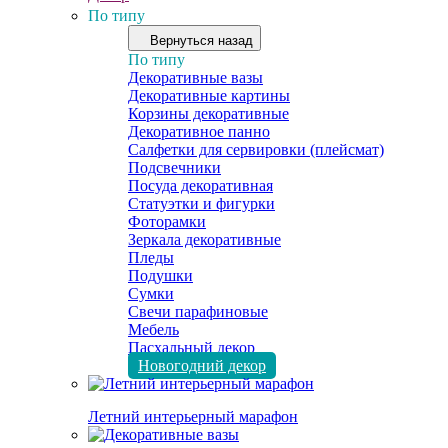
По типу
Вернуться назад
По типу
Декоративные вазы
Декоративные картины
Корзины декоративные
Декоративное панно
Салфетки для сервировки (плейсмат)
Подсвечники
Посуда декоративная
Статуэтки и фигурки
Фоторамки
Зеркала декоративные
Пледы
Подушки
Сумки
Свечи парафиновые
Мебель
Пасхальный декор
Новогодний декор
Летний интерьерный марафон