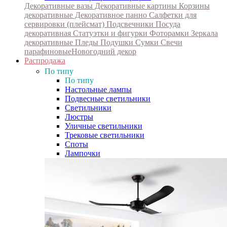
Декоративные вазы
Декоративные картины
Корзины
декоративные
Декоративное панно
Салфетки для
сервировки (плейсмат)
Подсвечники
Посуда
декоративная
Статуэтки и фигурки
Фоторамки
Зеркала
декоративные
Пледы
Подушки
Сумки
Свечи
парафиновые
Новогодний декор
Распродажа
По типу
По типу
Настольные лампы
Подвесные светильники
Светильники
Люстры
Уличные светильники
Трековые светильники
Споты
Лампочки