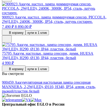
900923
Аккум. настол. лампа диммируемая сенсор. PICCOLA,
2W(LED), 2400K, 3000K, IP54, сталь, латунь состарен.
7 490 ₽
8 890.00 ₽
В корзину
купи в 1 клик
75795
Аккум. настольн. лампа сенсорн, димм. HUESA
3W(LED), H290, Ø130, IP44, пластик, белый
4 990 ₽
В корзину
купи в 1 клик
Вы смотрели
900459
Аккумуляторная настольная лампа сенсорная
MANNERA, 2,2W(LED), Ø110, H340, IP54, алюм.,сталь,
рыжий/пластик,белый
Центральный офис EGLO в России