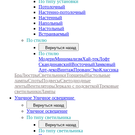
По типу установки
Потолочный
Настенно-потолочный
Настенный
Напольный
Настольный
Встраиваемый
По стилю
Вернуться назад
По стилю
Модерн
Минимализм
Хай-тек
Лофт
Скандинавский
Восточный
Замковый
Арт-деко
Винтаж
Прованс
Эко
Классика
Бра
Люстры
Светильники
Торшеры
Настольные
лампы
Споты
Подвесы
Светодиодные
ленты
Вентиляторы
Зеркало с подсветкой
Трековые
светильники
Лампы
Уличное
Уличное освещение
Вернуться назад
Уличное освещение
По типу светильника
Вернуться назад
По типу светильника