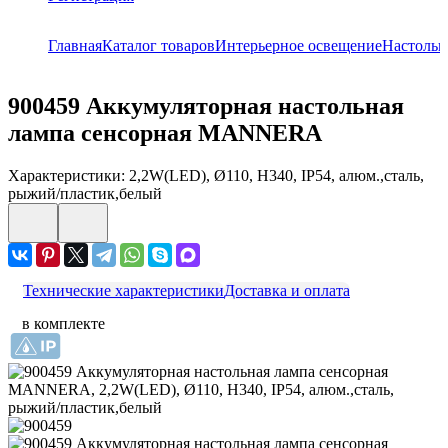
Главная
Каталог товаров
Интерьерное освещение
Настольн
900459
Аккумуляторная настольная
лампа сенсорная MANNERA
Характеристики: 2,2W(LED), Ø110, H340, IP54, алюм.,сталь,
рыжий/пластик,белый
Технические характеристики
Доставка и оплата
в комплекте