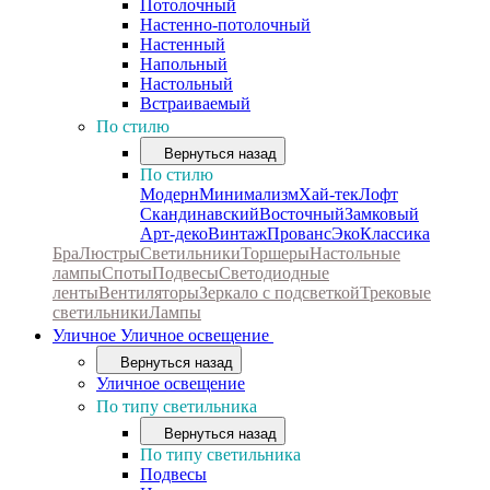
Потолочный
Настенно-потолочный
Настенный
Напольный
Настольный
Встраиваемый
По стилю
Вернуться назад
По стилю
Модерн
Минимализм
Хай-тек
Лофт
Скандинавский
Восточный
Замковый
Арт-деко
Винтаж
Прованс
Эко
Классика
Бра
Люстры
Светильники
Торшеры
Настольные
лампы
Споты
Подвесы
Светодиодные
ленты
Вентиляторы
Зеркало с подсветкой
Трековые
светильники
Лампы
Уличное
Уличное освещение
Вернуться назад
Уличное освещение
По типу светильника
Вернуться назад
По типу светильника
Подвесы