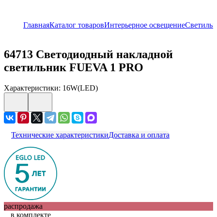
Главная
Каталог товаров
Интерьерное освещение
Светиль
64713
Светодиодный накладной
светильник FUEVA 1 PRO
Характеристики: 16W(LED)
Технические характеристики
Доставка и оплата
распродажа
в комплекте