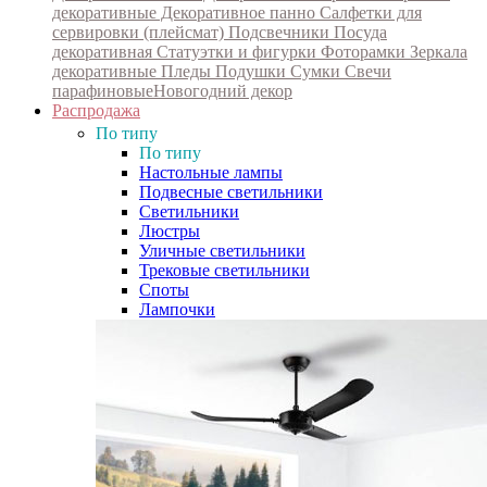
декоративные
Декоративное панно
Салфетки для
сервировки (плейсмат)
Подсвечники
Посуда
декоративная
Статуэтки и фигурки
Фоторамки
Зеркала
декоративные
Пледы
Подушки
Сумки
Свечи
парафиновые
Новогодний декор
Распродажа
По типу
По типу
Настольные лампы
Подвесные светильники
Светильники
Люстры
Уличные светильники
Трековые светильники
Споты
Лампочки