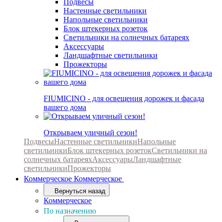
Подвесы
Настенные светильники
Напольные светильники
Блок штекерных розеток
Светильники на солнечных батареях
Аксессуары
Ландшафтные светильники
Прожекторы
FIUMICINO - для освещения дорожек и фасада
вашего дома
Открываем уличный сезон!
Подвесы
Настенные светильники
Напольные
светильники
Блок штекерных розеток
Светильники на
солнечных батареях
Аксессуары
Ландшафтные
светильники
Прожекторы
Коммерческое
Коммерческое
Вернуться назад
Коммерческое
По назначению