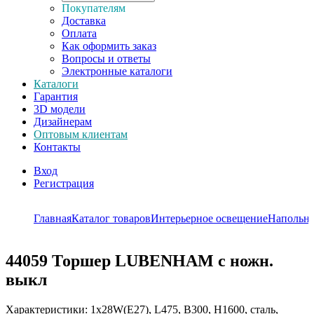
Покупателям
Доставка
Оплата
Как оформить заказ
Вопросы и ответы
Электронные каталоги
Каталоги
Гарантия
3D модели
Дизайнерам
Оптовым клиентам
Контакты
Вход
Регистрация
Главная
Каталог товаров
Интерьерное освещение
Напольн
44059
Торшер LUBENHAM с ножн.
выкл
Характеристики: 1х28W(E27), L475, B300, H1600, сталь,