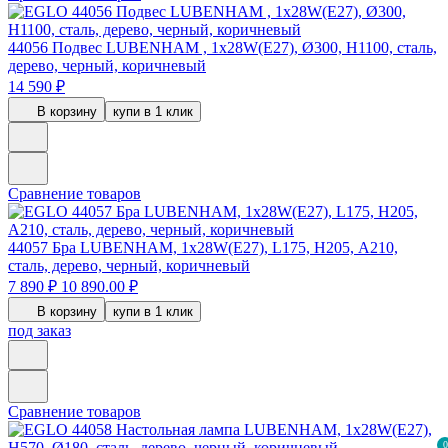
44056
Подвес LUBENHAM , 1х28W(E27), Ø300, H1100, сталь,
дерево, черный, коричневый
14 590 ₽
В корзину
купи в 1 клик
Сравнение товаров
44057
Бра LUBENHAM, 1х28W(E27), L175, H205, А210,
сталь, дерево, черный, коричневый
7 890 ₽
10 890.00 ₽
В корзину
купи в 1 клик
под заказ
Сравнение товаров
0