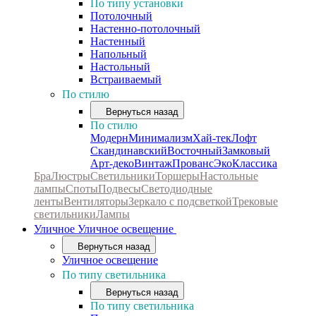
По типу установки
Потолочный
Настенно-потолочный
Настенный
Напольный
Настольный
Встраиваемый
По стилю
Вернуться назад
По стилю
Модерн
Минимализм
Хай-тек
Лофт
Скандинавский
Восточный
Замковый
Арт-деко
Винтаж
Прованс
Эко
Классика
Бра
Люстры
Светильники
Торшеры
Настольные
лампы
Споты
Подвесы
Светодиодные
ленты
Вентиляторы
Зеркало с подсветкой
Трековые
светильники
Лампы
Уличное
Уличное освещение
Вернуться назад
Уличное освещение
По типу светильника
Вернуться назад
По типу светильника