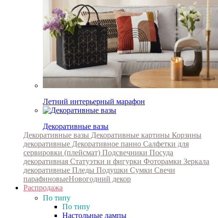
Летний интерьерный марафон
Декоративные вазы
Декоративные вазы
Декоративные картины
Корзины
декоративные
Декоративное панно
Салфетки для
сервировки (плейсмат)
Подсвечники
Посуда
декоративная
Статуэтки и фигурки
Фоторамки
Зеркала
декоративные
Пледы
Подушки
Сумки
Свечи
парафиновые
Новогодний декор
Распродажа
По типу
По типу
Настольные лампы