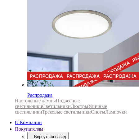
Распродажа
Настольные лампы
Подвесные
светильники
Светильники
Люстры
Уличные
светильники
Трековые светильники
Споты
Лампочки
О Компании
Покупателям
Вернуться назад