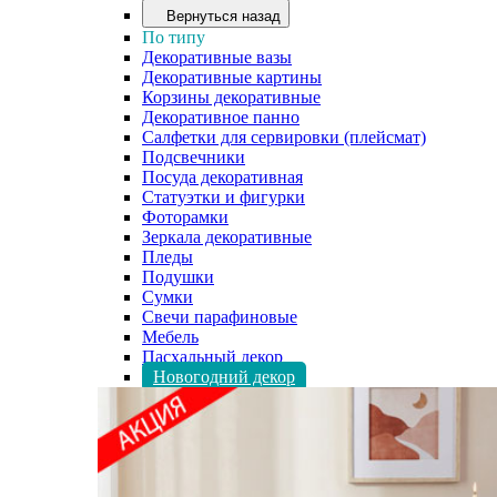
Вернуться назад
По типу
Декоративные вазы
Декоративные картины
Корзины декоративные
Декоративное панно
Салфетки для сервировки (плейсмат)
Подсвечники
Посуда декоративная
Статуэтки и фигурки
Фоторамки
Зеркала декоративные
Пледы
Подушки
Сумки
Свечи парафиновые
Мебель
Пасхальный декор
Новогодний декор