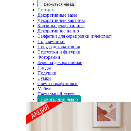
Вернуться назад
По типу
Декоративные вазы
Декоративные картины
Корзины декоративные
Декоративное панно
Салфетки для сервировки (плейсмат)
Подсвечники
Посуда декоративная
Статуэтки и фигурки
Фоторамки
Зеркала декоративные
Пледы
Подушки
Сумки
Свечи парафиновые
Мебель
Пасхальный декор
Новогодний декор