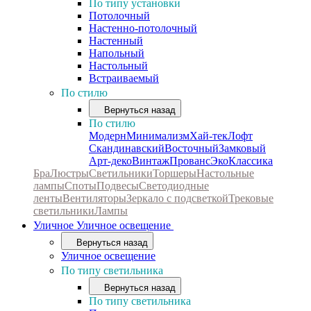
По типу установки
Потолочный
Настенно-потолочный
Настенный
Напольный
Настольный
Встраиваемый
По стилю
Вернуться назад
По стилю
Модерн
Минимализм
Хай-тек
Лофт
Скандинавский
Восточный
Замковый
Арт-деко
Винтаж
Прованс
Эко
Классика
Бра
Люстры
Светильники
Торшеры
Настольные
лампы
Споты
Подвесы
Светодиодные
ленты
Вентиляторы
Зеркало с подсветкой
Трековые
светильники
Лампы
Уличное
Уличное освещение
Вернуться назад
Уличное освещение
По типу светильника
Вернуться назад
По типу светильника