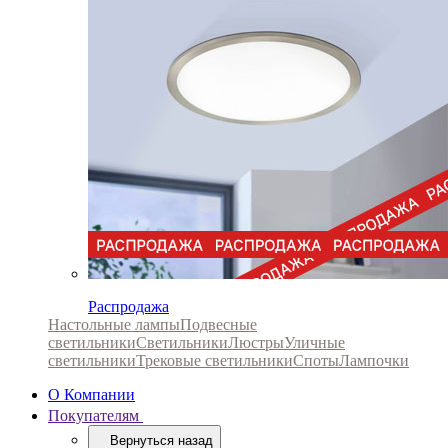
Распродажа
Настольные лампы
Подвесные
светильники
Светильники
Люстры
Уличные
светильники
Трековые светильники
Споты
Лампочки
О Компании
Покупателям
Вернуться назад