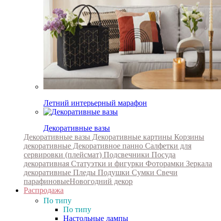
Летний интерьерный марафон
Декоративные вазы
Декоративные вазы
Декоративные картины
Корзины
декоративные
Декоративное панно
Салфетки для
сервировки (плейсмат)
Подсвечники
Посуда
декоративная
Статуэтки и фигурки
Фоторамки
Зеркала
декоративные
Пледы
Подушки
Сумки
Свечи
парафиновые
Новогодний декор
Распродажа
По типу
По типу
Настольные лампы