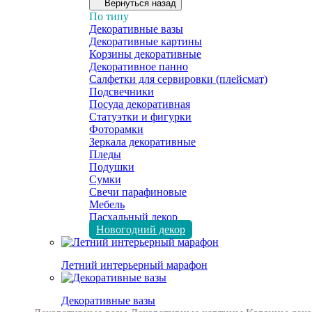
Вернуться назад
По типу
Декоративные вазы
Декоративные картины
Корзины декоративные
Декоративное панно
Салфетки для сервировки (плейсмат)
Подсвечники
Посуда декоративная
Статуэтки и фигурки
Фоторамки
Зеркала декоративные
Пледы
Подушки
Сумки
Свечи парафиновые
Мебель
Пасхальный декор
Новогодний декор
Летний интерьерный марафон
Декоративные вазы