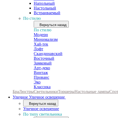
Напольный
Настольный
Встраиваемый
По стилю
Вернуться назад
По стилю
Модерн
Минимализм
Хай-тек
Лофт
Скандинавский
Восточный
Замковый
Арт-деко
Винтаж
Прованс
Эко
Классика
Бра
Люстры
Светильники
Торшеры
Настольные лампы
Спо
Уличное
Уличное освещение
Вернуться назад
Уличное освещение
По типу светильника