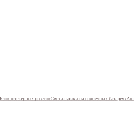
Блок штекерных розеток
Светильники на солнечных батареях
Акс