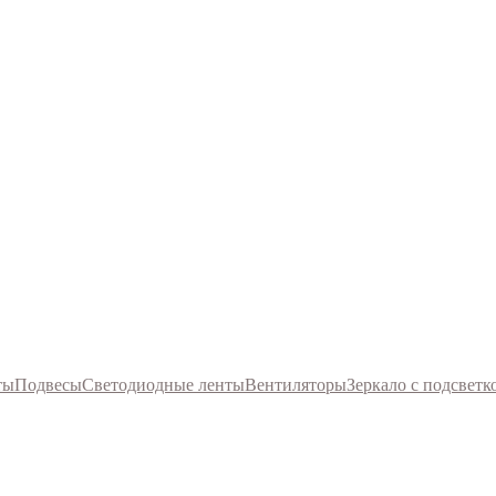
ты
Подвесы
Светодиодные ленты
Вентиляторы
Зеркало с подсветк