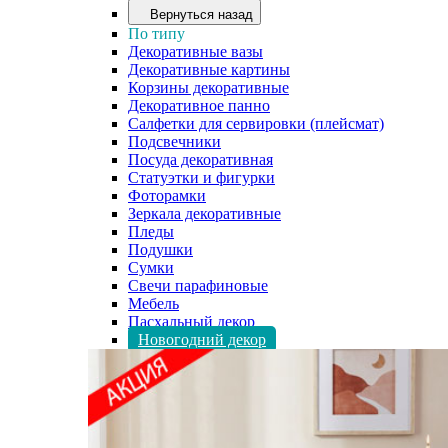
Вернуться назад
По типу
Декоративные вазы
Декоративные картины
Корзины декоративные
Декоративное панно
Салфетки для сервировки (плейсмат)
Подсвечники
Посуда декоративная
Статуэтки и фигурки
Фоторамки
Зеркала декоративные
Пледы
Подушки
Сумки
Свечи парафиновые
Мебель
Пасхальный декор
Новогодний декор