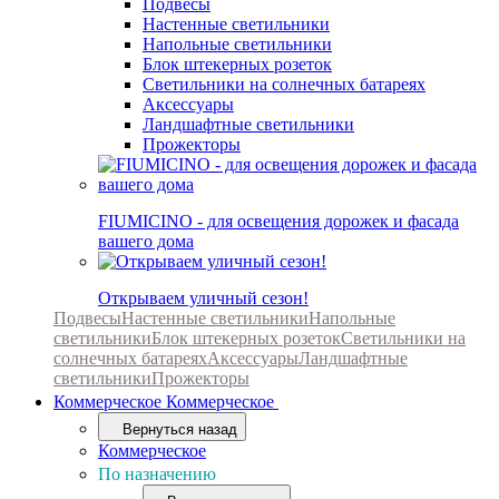
Подвесы
Настенные светильники
Напольные светильники
Блок штекерных розеток
Светильники на солнечных батареях
Аксессуары
Ландшафтные светильники
Прожекторы
FIUMICINO - для освещения дорожек и фасада
вашего дома
Открываем уличный сезон!
Подвесы
Настенные светильники
Напольные
светильники
Блок штекерных розеток
Светильники на
солнечных батареях
Аксессуары
Ландшафтные
светильники
Прожекторы
Коммерческое
Коммерческое
Вернуться назад
Коммерческое
По назначению