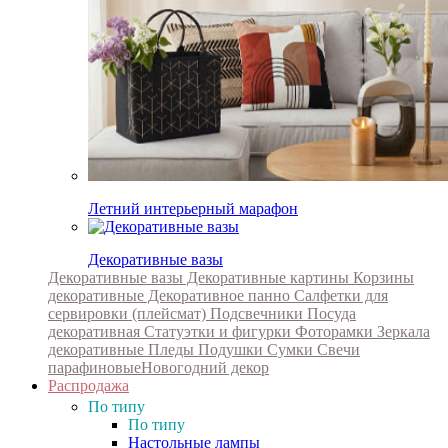
Летний интерьерный марафон
Декоративные вазы
Декоративные вазы
Декоративные картины
Корзины
декоративные
Декоративное панно
Салфетки для
сервировки (плейсмат)
Подсвечники
Посуда
декоративная
Статуэтки и фигурки
Фоторамки
Зеркала
декоративные
Пледы
Подушки
Сумки
Свечи
парафиновые
Новогодний декор
Распродажа
По типу
По типу
Настольные лампы