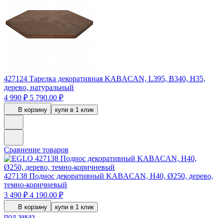
427124
Тарелка декоративная KABACAN, L395, B340, H35,
дерево, натуральный
4 990 ₽
5 790.00 ₽
В корзину
купи в 1 клик
Сравнение товаров
427138
Поднос декоративный KABACAN, H40, Ø250, дерево,
темно-коричневый
3 490 ₽
4 190.00 ₽
В корзину
купи в 1 клик
под заказ