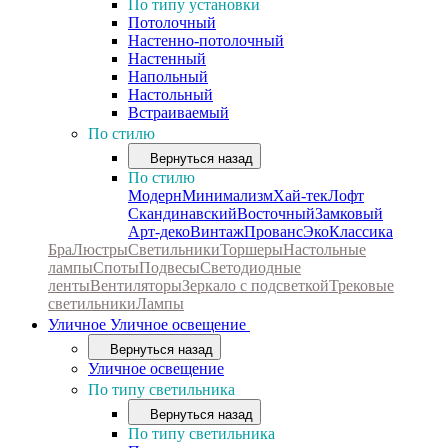
По типу установки
Потолочный
Настенно-потолочный
Настенный
Напольный
Настольный
Встраиваемый
По стилю
Вернуться назад
По стилю
Модерн
Минимализм
Хай-тек
Лофт
Скандинавский
Восточный
Замковый
Арт-деко
Винтаж
Прованс
Эко
Классика
Бра
Люстры
Светильники
Торшеры
Настольные
лампы
Споты
Подвесы
Светодиодные
ленты
Вентиляторы
Зеркало с подсветкой
Трековые
светильники
Лампы
Уличное
Уличное освещение
Вернуться назад
Уличное освещение
По типу светильника
Вернуться назад
По типу светильника