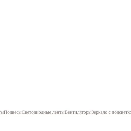
ты
Подвесы
Светодиодные ленты
Вентиляторы
Зеркало с подсветк