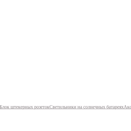
Блок штекерных розеток
Светильники на солнечных батареях
Акс