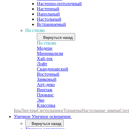
Настенно-потолочный
Настенный
Напольный
Настольный
Встраиваемый
По стилю
Вернуться назад
По стилю
Модерн
Минимализм
Хай-тек
Лофт
Скандинавский
Восточный
Замковый
Арт-деко
Винтаж
Прованс
Эко
Классика
Бра
Люстры
Светильники
Торшеры
Настольные лампы
Спо
Уличное
Уличное освещение
Вернуться назад