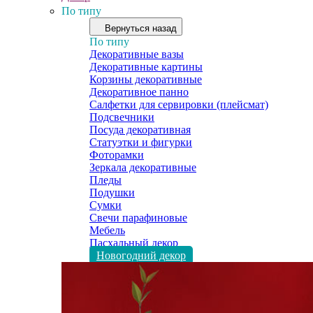
По типу
Вернуться назад
По типу
Декоративные вазы
Декоративные картины
Корзины декоративные
Декоративное панно
Салфетки для сервировки (плейсмат)
Подсвечники
Посуда декоративная
Статуэтки и фигурки
Фоторамки
Зеркала декоративные
Пледы
Подушки
Сумки
Свечи парафиновые
Мебель
Пасхальный декор
Новогодний декор