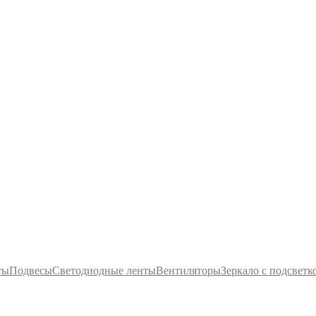
ты
Подвесы
Светодиодные ленты
Вентиляторы
Зеркало с подсветк