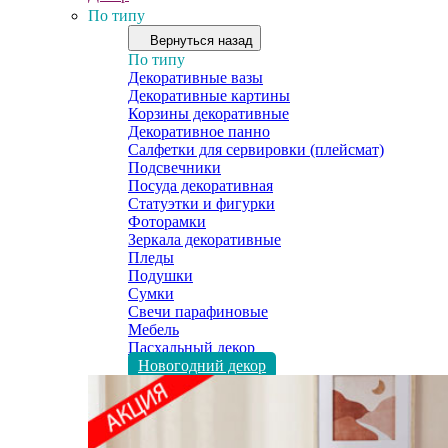
По типу
Вернуться назад
По типу
Декоративные вазы
Декоративные картины
Корзины декоративные
Декоративное панно
Салфетки для сервировки (плейсмат)
Подсвечники
Посуда декоративная
Статуэтки и фигурки
Фоторамки
Зеркала декоративные
Пледы
Подушки
Сумки
Свечи парафиновые
Мебель
Пасхальный декор
Новогодний декор