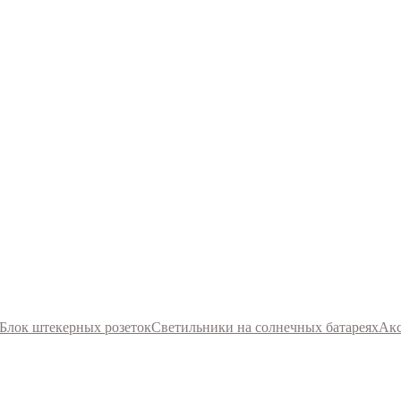
Блок штекерных розеток
Светильники на солнечных батареях
Акс