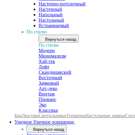
Настенно-потолочный
Настенный
Напольный
Настольный
Встраиваемый
По стилю
Вернуться назад
По стилю
Модерн
Минимализм
Хай-тек
Лофт
Скандинавский
Восточный
Замковый
Арт-деко
Винтаж
Прованс
Эко
Классика
Бра
Люстры
Светильники
Торшеры
Настольные лампы
Спо
Уличное
Уличное освещение
Вернуться назад