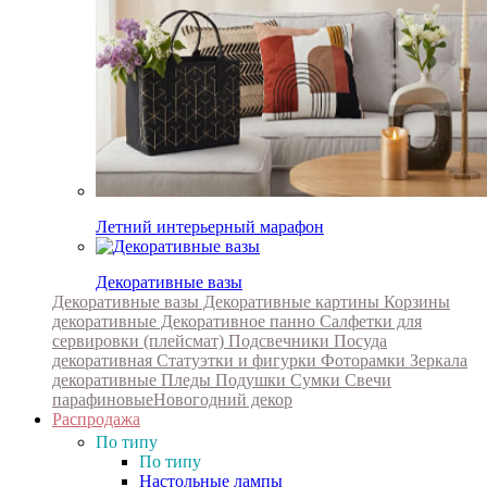
Летний интерьерный марафон
Декоративные вазы
Декоративные вазы
Декоративные картины
Корзины
декоративные
Декоративное панно
Салфетки для
сервировки (плейсмат)
Подсвечники
Посуда
декоративная
Статуэтки и фигурки
Фоторамки
Зеркала
декоративные
Пледы
Подушки
Сумки
Свечи
парафиновые
Новогодний декор
Распродажа
По типу
По типу
Настольные лампы