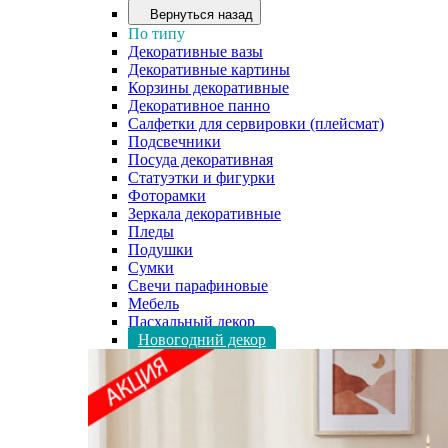
Вернуться назад
По типу
Декоративные вазы
Декоративные картины
Корзины декоративные
Декоративное панно
Салфетки для сервировки (плейсмат)
Подсвечники
Посуда декоративная
Статуэтки и фигурки
Фоторамки
Зеркала декоративные
Пледы
Подушки
Сумки
Свечи парафиновые
Мебель
Пасхальный декор
Новогодний декор