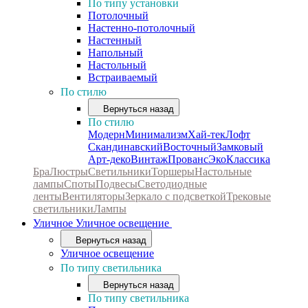
По типу установки
Потолочный
Настенно-потолочный
Настенный
Напольный
Настольный
Встраиваемый
По стилю
Вернуться назад
По стилю
Модерн
Минимализм
Хай-тек
Лофт
Скандинавский
Восточный
Замковый
Арт-деко
Винтаж
Прованс
Эко
Классика
Бра
Люстры
Светильники
Торшеры
Настольные
лампы
Споты
Подвесы
Светодиодные
ленты
Вентиляторы
Зеркало с подсветкой
Трековые
светильники
Лампы
Уличное
Уличное освещение
Вернуться назад
Уличное освещение
По типу светильника
Вернуться назад
По типу светильника