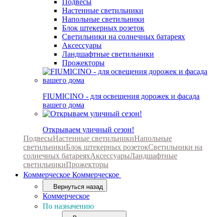
Подвесы
Настенные светильники
Напольные светильники
Блок штекерных розеток
Светильники на солнечных батареях
Аксессуары
Ландшафтные светильники
Прожекторы
FIUMICINO - для освещения дорожек и фасада
вашего дома
Открываем уличный сезон!
Подвесы
Настенные светильники
Напольные
светильники
Блок штекерных розеток
Светильники на
солнечных батареях
Аксессуары
Ландшафтные
светильники
Прожекторы
Коммерческое
Коммерческое
Вернуться назад
Коммерческое
По назначению