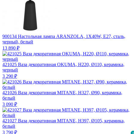
900134
Настольная лампа ARANZOLA, 1X40W, E27, сталь,
черный, белый
13 890 ₽
421025
Ваза декоративная OKUMA, H220, Ø110, керамика,
черный
3 290 ₽
421026
Ваза декоративная MITANE, H327, Ø90, керамика,
белый
3 090 ₽
421027
Ваза декоративная MITANE, H397, Ø105, керамика,
белый
3 790 ₽
0