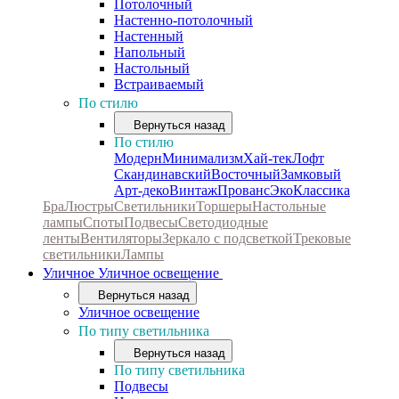
Потолочный
Настенно-потолочный
Настенный
Напольный
Настольный
Встраиваемый
По стилю
Вернуться назад
По стилю
Модерн
Минимализм
Хай-тек
Лофт
Скандинавский
Восточный
Замковый
Арт-деко
Винтаж
Прованс
Эко
Классика
Бра
Люстры
Светильники
Торшеры
Настольные
лампы
Споты
Подвесы
Светодиодные
ленты
Вентиляторы
Зеркало с подсветкой
Трековые
светильники
Лампы
Уличное
Уличное освещение
Вернуться назад
Уличное освещение
По типу светильника
Вернуться назад
По типу светильника
Подвесы