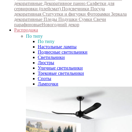
декоративные
Декоративное панно
Салфетки для
сервировки (плейсмат)
Подсвечники
Посуда
декоративная
Статуэтки и фигурки
Фоторамки
Зеркала
декоративные
Пледы
Подушки
Сумки
Свечи
парафиновые
Новогодний декор
Распродажа
По типу
По типу
Настольные лампы
Подвесные светильники
Светильники
Люстры
Уличные светильники
Трековые светильники
Споты
Лампочки