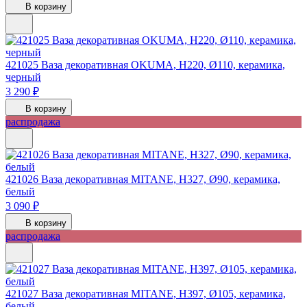
В корзину
421025
Ваза декоративная OKUMA, H220, Ø110, керамика,
черный
3 290 ₽
В корзину
распродажа
421026
Ваза декоративная MITANE, H327, Ø90, керамика,
белый
3 090 ₽
В корзину
распродажа
421027
Ваза декоративная MITANE, H397, Ø105, керамика,
белый