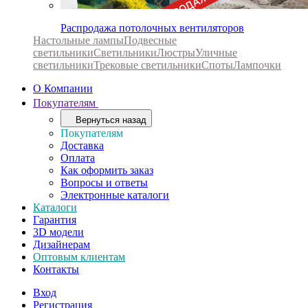
Распродажа потолочных вентиляторов
Настольные лампы
Подвесные
светильники
Светильники
Люстры
Уличные
светильники
Трековые светильники
Споты
Лампочки
О Компании
Покупателям
Вернуться назад
Покупателям
Доставка
Оплата
Как оформить заказ
Вопросы и ответы
Электронные каталоги
Каталоги
Гарантия
3D модели
Дизайнерам
Оптовым клиентам
Контакты
Вход
Регистрация