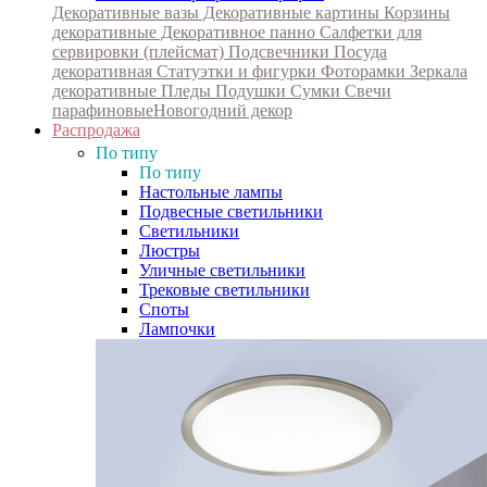
Декоративные вазы
Декоративные картины
Корзины
декоративные
Декоративное панно
Салфетки для
сервировки (плейсмат)
Подсвечники
Посуда
декоративная
Статуэтки и фигурки
Фоторамки
Зеркала
декоративные
Пледы
Подушки
Сумки
Свечи
парафиновые
Новогодний декор
Распродажа
По типу
По типу
Настольные лампы
Подвесные светильники
Светильники
Люстры
Уличные светильники
Трековые светильники
Споты
Лампочки