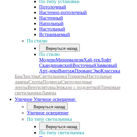
По типу установки
Потолочный
Настенно-потолочный
Настенный
Напольный
Настольный
Встраиваемый
По стилю
Вернуться назад
По стилю
Модерн
Минимализм
Хай-тек
Лофт
Скандинавский
Восточный
Замковый
Арт-деко
Винтаж
Прованс
Эко
Классика
Бра
Люстры
Светильники
Торшеры
Настольные
лампы
Споты
Подвесы
Светодиодные
ленты
Вентиляторы
Зеркало с подсветкой
Трековые
светильники
Лампы
Уличное
Уличное освещение
Вернуться назад
Уличное освещение
По типу светильника
Вернуться назад
По типу светильника