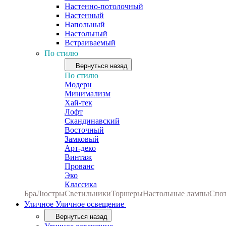
Настенно-потолочный
Настенный
Напольный
Настольный
Встраиваемый
По стилю
Вернуться назад
По стилю
Модерн
Минимализм
Хай-тек
Лофт
Скандинавский
Восточный
Замковый
Арт-деко
Винтаж
Прованс
Эко
Классика
Бра
Люстры
Светильники
Торшеры
Настольные лампы
Спо
Уличное
Уличное освещение
Вернуться назад