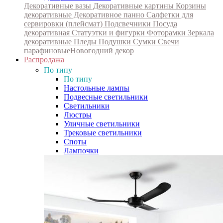
Декоративные вазы
Декоративные картины
Корзины
декоративные
Декоративное панно
Салфетки для
сервировки (плейсмат)
Подсвечники
Посуда
декоративная
Статуэтки и фигурки
Фоторамки
Зеркала
декоративные
Пледы
Подушки
Сумки
Свечи
парафиновые
Новогодний декор
Распродажа
По типу
По типу
Настольные лампы
Подвесные светильники
Светильники
Люстры
Уличные светильники
Трековые светильники
Споты
Лампочки