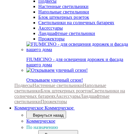
Подвесы
Настенные светильники
Напольные светильники
Блок штекерных розеток
Светильники на солнечных батареях
Аксессуары
Ландшафтные светильники
Прожекторы
FIUMICINO - для освещения дорожек и фасада
вашего дома
Открываем уличный сезон!
Подвесы
Настенные светильники
Напольные
светильники
Блок штекерных розеток
Светильники на
солнечных батареях
Аксессуары
Ландшафтные
светильники
Прожекторы
Коммерческое
Коммерческое
Вернуться назад
Коммерческое
По назначению