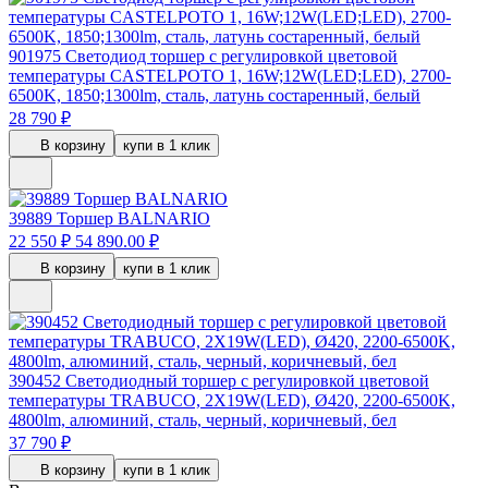
901975
Светодиод торшер с регулировкой цветовой
температуры CASTELPOTO 1, 16W;12W(LED;LED), 2700-
6500K, 1850;1300lm, сталь, латунь состаренный, белый
28 790 ₽
В корзину
купи в 1 клик
39889
Торшер BALNARIO
22 550 ₽
54 890.00 ₽
В корзину
купи в 1 клик
390452
Светодиодный торшер с регулировкой цветовой
температуры TRABUCO, 2X19W(LED), Ø420, 2200-6500K,
4800lm, алюминий, сталь, черный, коричневый, бел
37 790 ₽
В корзину
купи в 1 клик