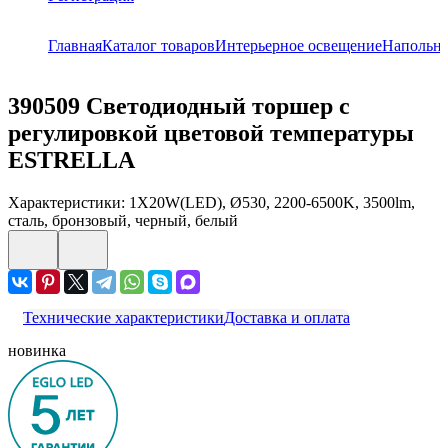
Главная
Каталог товаров
Интерьерное освещение
Напольн
390509
Светодиодный торшер с
регулировкой цветовой температуры
ESTRELLA
Характеристики: 1X20W(LED), Ø530, 2200-6500K, 3500lm,
сталь, бронзовый, черный, белый
Технические характеристики
Доставка и оплата
новинка