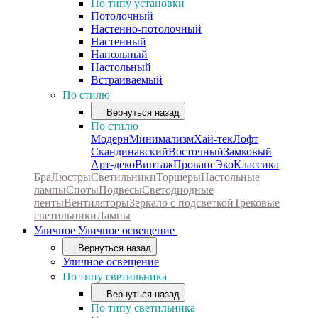
По типу установки
Потолочный
Настенно-потолочный
Настенный
Напольный
Настольный
Встраиваемый
По стилю
Вернуться назад
По стилю
Модерн
Минимализм
Хай-тек
Лофт
Скандинавский
Восточный
Замковый
Арт-деко
Винтаж
Прованс
Эко
Классика
Бра
Люстры
Светильники
Торшеры
Настольные
лампы
Споты
Подвесы
Светодиодные
ленты
Вентиляторы
Зеркало с подсветкой
Трековые
светильники
Лампы
Уличное
Уличное освещение
Вернуться назад
Уличное освещение
По типу светильника
Вернуться назад
По типу светильника