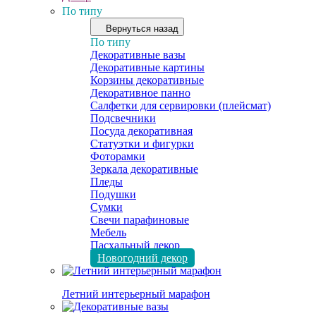
По типу
Вернуться назад
По типу
Декоративные вазы
Декоративные картины
Корзины декоративные
Декоративное панно
Салфетки для сервировки (плейсмат)
Подсвечники
Посуда декоративная
Статуэтки и фигурки
Фоторамки
Зеркала декоративные
Пледы
Подушки
Сумки
Свечи парафиновые
Мебель
Пасхальный декор
Новогодний декор
Летний интерьерный марафон