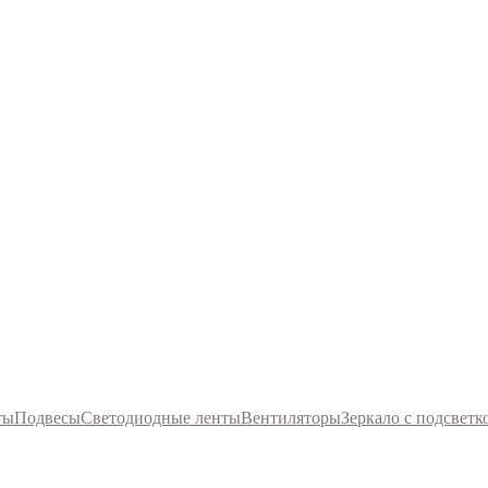
ты
Подвесы
Светодиодные ленты
Вентиляторы
Зеркало с подсветк