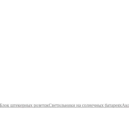
Блок штекерных розеток
Светильники на солнечных батареях
Акс