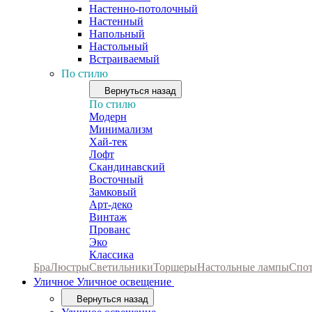
Настенно-потолочный
Настенный
Напольный
Настольный
Встраиваемый
По стилю
Вернуться назад
По стилю
Модерн
Минимализм
Хай-тек
Лофт
Скандинавский
Восточный
Замковый
Арт-деко
Винтаж
Прованс
Эко
Классика
Бра
Люстры
Светильники
Торшеры
Настольные лампы
Спо
Уличное
Уличное освещение
Вернуться назад