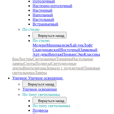
Потолочный
Настенно-потолочный
Настенный
Напольный
Настольный
Встраиваемый
По стилю
Вернуться назад
По стилю
Модерн
Минимализм
Хай-тек
Лофт
Скандинавский
Восточный
Замковый
Арт-деко
Винтаж
Прованс
Эко
Классика
Бра
Люстры
Светильники
Торшеры
Настольные
лампы
Споты
Подвесы
Светодиодные
ленты
Вентиляторы
Зеркало с подсветкой
Трековые
светильники
Лампы
Уличное
Уличное освещение
Вернуться назад
Уличное освещение
По типу светильника
Вернуться назад
По типу светильника
Подвесы