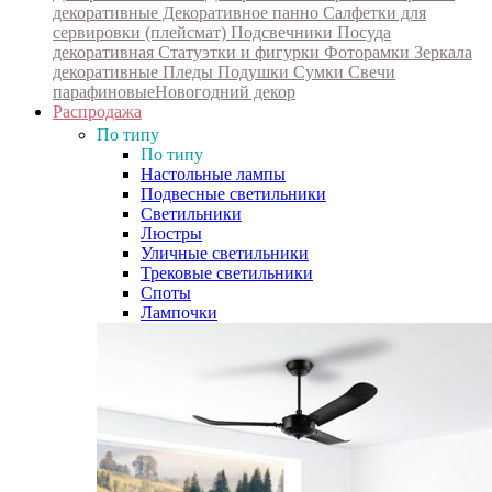
декоративные
Декоративное панно
Салфетки для
сервировки (плейсмат)
Подсвечники
Посуда
декоративная
Статуэтки и фигурки
Фоторамки
Зеркала
декоративные
Пледы
Подушки
Сумки
Свечи
парафиновые
Новогодний декор
Распродажа
По типу
По типу
Настольные лампы
Подвесные светильники
Светильники
Люстры
Уличные светильники
Трековые светильники
Споты
Лампочки