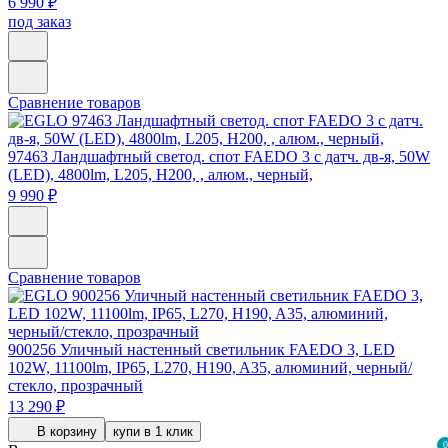
6 990 ₽
под заказ
Сравнение товаров
97463
Ландшафтный светод. спот FAEDO 3 c датч. дв-я, 50W
(LED), 4800lm, L205, H200, , алюм., черный,
9 990 ₽
Сравнение товаров
900256
Уличный настенный светильник FAEDO 3, LED
102W, 11100lm, IP65, L270, H190, A35, алюминий, черный/
стекло, прозрачный
13 290 ₽
В корзину
купи в 1 клик
0