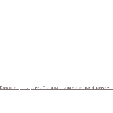
Блок штекерных розеток
Светильники на солнечных батареях
Акс