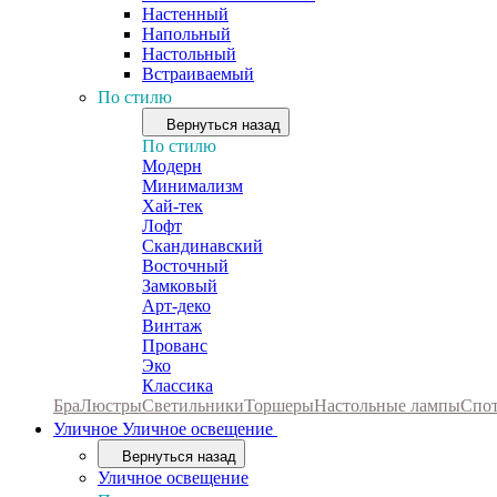
Настенный
Напольный
Настольный
Встраиваемый
По стилю
Вернуться назад
По стилю
Модерн
Минимализм
Хай-тек
Лофт
Скандинавский
Восточный
Замковый
Арт-деко
Винтаж
Прованс
Эко
Классика
Бра
Люстры
Светильники
Торшеры
Настольные лампы
Спо
Уличное
Уличное освещение
Вернуться назад
Уличное освещение