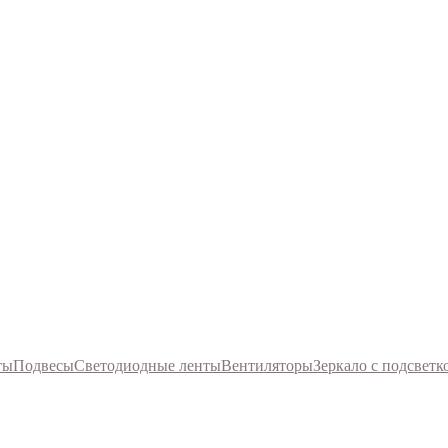
ты
Подвесы
Светодиодные ленты
Вентиляторы
Зеркало с подсветк